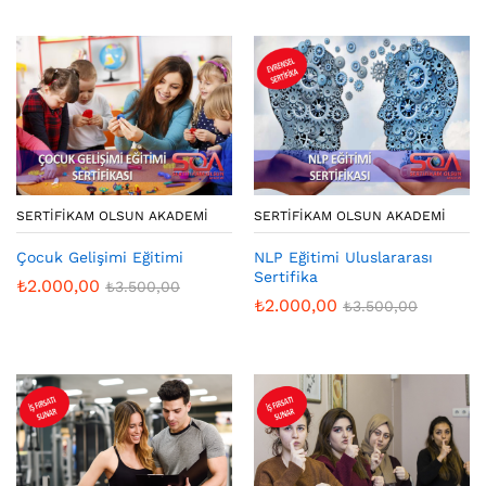
SERTIFIKAM OLSUN AKADEMI
SERTIFIKAM OLSUN AKADEMI
Çocuk Gelişimi Eğitimi
NLP Eğitimi Uluslararası
Sertifika
₺
2.000,00
₺
3.500,00
₺
2.000,00
₺
3.500,00