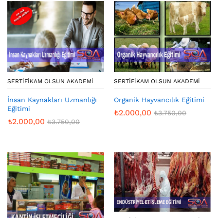
SERTIFIKAM OLSUN AKADEMI
SERTIFIKAM OLSUN AKADEMI
İnsan Kaynakları Uzmanlığı
Organik Hayvancılık Eğitimi
Eğitimi
₺
2.000,00
₺
3.750,00
₺
2.000,00
₺
3.750,00