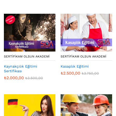
SERTIFIKAM OLSUN AKADEMI
SERTIFIKAM OLSUN AKADEMI
Kaynakçılık Eğitimi
Kasaplık Eğitimi
Sertifikası
₺
2.500,00
₺
3.750,00
₺
2.000,00
₺
3.500,00