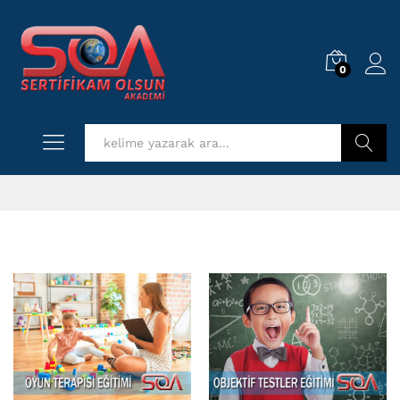
0
Log i
Kurs Ara