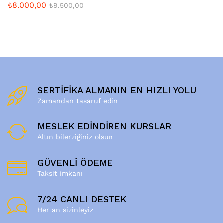
₺
8.000,00
₺
9.500,00
SERTİFİKA ALMANIN EN HIZLI YOLU
Zamandan tasaruf edin
MESLEK EDİNDİREN KURSLAR
Altın bilerziğiniz olsun
GÜVENLİ ÖDEME
Taksit imkanı
7/24 CANLI DESTEK
Her an sizinleyiz