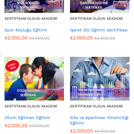
SERTIFIKAM OLSUN AKADEMI
SERTIFIKAM OLSUN AKADEMI
İşaret Dili Eğitimi Sertifikası
Spor Koçluğu Eğitimi
₺
2.000,00
₺
2.000,00
₺
3.500,00
₺
3.500,00
SERTIFIKAM OLSUN AKADEMI
SERTIFIKAM OLSUN AKADEMI
Otizm Eğitmen Eğitimi
Site ve Apartman Yöneticiliği
Eğitimi
₺
2.000,00
₺
3.500,00
₺
2.000,00
₺
3.500,00