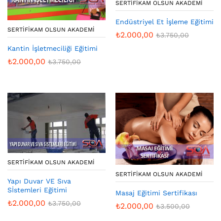
SERTIFIKAM OLSUN AKADEMI
Endüstriyel Et İşleme Eğitimi
SERTIFIKAM OLSUN AKADEMI
₺
2.000,00
₺
3.750,00
Kantin İşletmeciliği Eğitimi
₺
2.000,00
₺
3.750,00
SERTIFIKAM OLSUN AKADEMI
SERTIFIKAM OLSUN AKADEMI
Yapı Duvar VE Sıva
Sİstemleri Eğitimi
Masaj Eğitimi Sertifikası
₺
2.000,00
₺
3.750,00
₺
2.000,00
₺
3.500,00