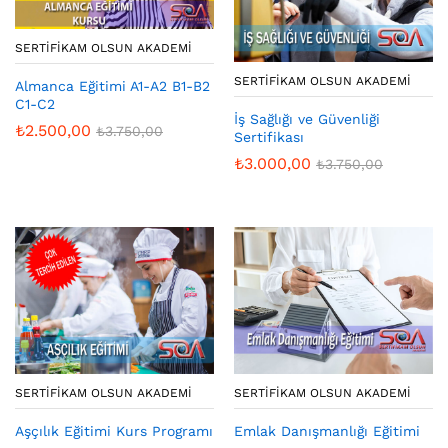
SERTIFIKAM OLSUN AKADEMI
SERTIFIKAM OLSUN AKADEMI
Almanca Eğitimi A1-A2 B1-B2
C1-C2
İş Sağlığı ve Güvenliği
₺
2.500,00
₺
3.750,00
Sertifikası
₺
3.000,00
₺
3.750,00
SERTIFIKAM OLSUN AKADEMI
SERTIFIKAM OLSUN AKADEMI
Aşçılık Eğitimi Kurs Programı
Emlak Danışmanlığı Eğitimi