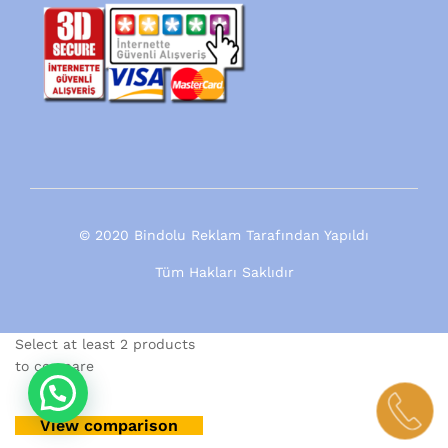
© 2020 Bindolu Reklam Tarafından Yapıldı
Tüm Hakları Saklıdır
Select at least 2 products
to compare
View comparison