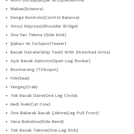
Mum Duruşu(Bıçak Sırtı)(Jackknife)
Makas(Scissors)
Denge Kontrolü(Control Balance)
Omuz Köprüsü(Shoulder Bridge)
Öne Yan Tekme (Side Kick)
Şakacı Ve Zorlayıcı(Teaser)
Bacak Daireleri(Hip Twist With Stretched Arms)
Açık Bacak Salınımı(Open-Leg Rocker)
Boomerang (Tirbüşon)
Fok(Seal)
Yengeç(Crab)
Tek Bacak Daire(One Leg Circle)
Kedi İnek(Cat Cow)
Öne Bakarak Bacak Çekme(Leg Pull Front)
Yana Bükülme(Side Bend)
Tek Bacak Tekme(One-Leg Kick)