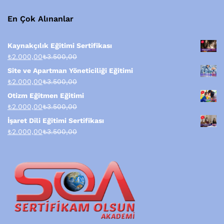
En Çok Alınanlar
Kaynakçılık Eğitimi Sertifikası
₺
2.000,00
₺
3.500,00
Site ve Apartman Yöneticiliği Eğitimi
₺
2.000,00
₺
3.500,00
Otizm Eğitmen Eğitimi
₺
2.000,00
₺
3.500,00
İşaret Dili Eğitimi Sertifikası
₺
2.000,00
₺
3.500,00