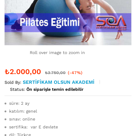
Roll over image to zoom in
₺
2.000,00
₺
3.750,00
(-47%)
SERTIFIKAM OLSUN AKADEMI
Sold By:
Status:
Ön siparişle temin edilebilir
süre: 2 ay
katılım: genel
sınav: online
sertifika: var E devlete
dil: Türkçe