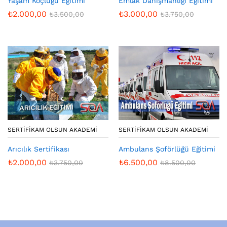
Yaşam Koçluğu Eğitimi
Emlak Danışmanlığı Eğitimi
₺
2.000,00
₺
3.000,00
₺
3.500,00
₺
3.750,00
SERTIFIKAM OLSUN AKADEMI
SERTIFIKAM OLSUN AKADEMI
Arıcılık Sertifikası
Ambulans Şoförlüğü Eğitimi
₺
2.000,00
₺
6.500,00
₺
3.750,00
₺
8.500,00