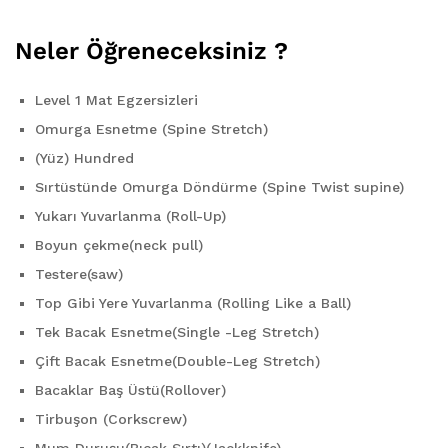
Neler Öğreneceksiniz ?
Level 1 Mat Egzersizleri
Omurga Esnetme (Spine Stretch)
(Yüz) Hundred
Sırtüstünde Omurga Döndürme (Spine Twist supine)
Yukarı Yuvarlanma (Roll-Up)
Boyun çekme(neck pull)
Testere(saw)
Top Gibi Yere Yuvarlanma (Rolling Like a Ball)
Tek Bacak Esnetme(Single -Leg Stretch)
Çift Bacak Esnetme(Double-Leg Stretch)
Bacaklar Baş Üstü(Rollover)
Tirbuşon (Corkscrew)