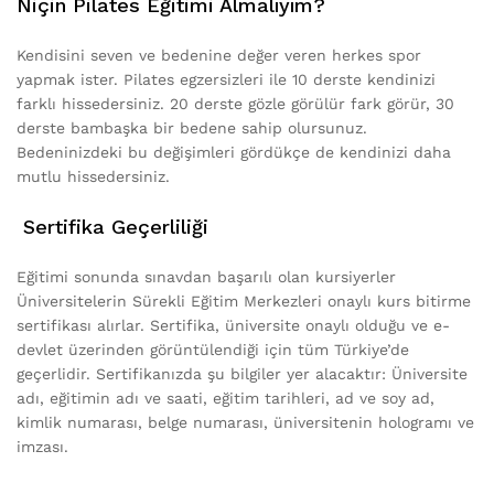
Niçin Pilates Eğitimi Almalıyım?
Kendisini seven ve bedenine değer veren herkes spor
yapmak ister. Pilates egzersizleri ile 10 derste kendinizi
farklı hissedersiniz. 20 derste gözle görülür fark görür, 30
derste bambaşka bir bedene sahip olursunuz.
Bedeninizdeki bu değişimleri gördükçe de kendinizi daha
mutlu hissedersiniz.
Sertifika Geçerliliği
Eğitimi sonunda sınavdan başarılı olan kursiyerler
Üniversitelerin Sürekli Eğitim Merkezleri onaylı kurs bitirme
sertifikası alırlar. Sertifika, üniversite onaylı olduğu ve e-
devlet üzerinden görüntülendiği için tüm Türkiye’de
geçerlidir. Sertifikanızda şu bilgiler yer alacaktır: Üniversite
adı, eğitimin adı ve saati, eğitim tarihleri, ad ve soy ad,
kimlik numarası, belge numarası, üniversitenin hologramı ve
imzası.