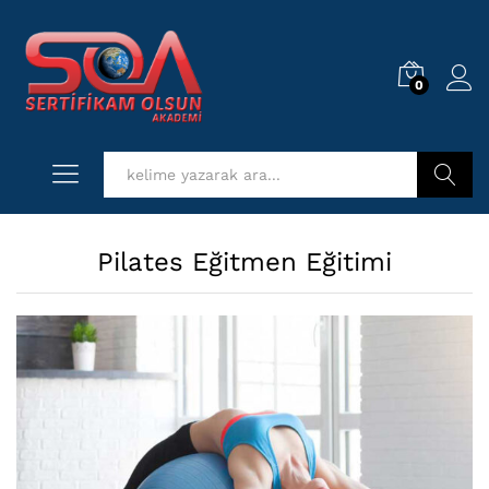
0
Log i
Kurs Ara
Pilates Eğitmen Eğitimi