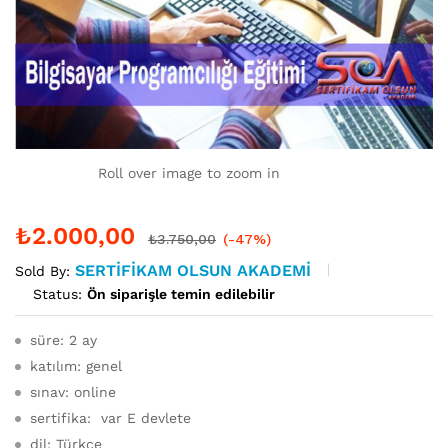
Roll over image to zoom in
₺
2.000,00
₺
3.750,00
(-47%)
SERTIFIKAM OLSUN AKADEMI
Sold By:
Status:
Ön siparişle temin edilebilir
süre: 2 ay
katılım: genel
sınav: online
sertifika: var E devlete
dil: Türkçe