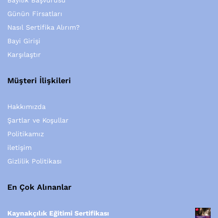
Günün Firsatları
Nasıl Sertifika Alırım?
Bayi Girişi
Karşılaştır
Müşteri İlişkileri
Hakkımızda
Şartlar ve Koşullar
Politikamız
iletişim
Gizlilik Politikası
En Çok Alınanlar
Kaynakçılık Eğitimi Sertifikası