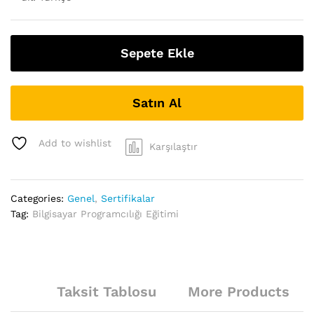
Sepete Ekle
Satın Al
Add to wishlist
Karşılaştır
Categories:
Genel
,
Sertifikalar
Tag:
Bilgisayar Programcılığı Eğitimi
Taksit Tablosu
More Products