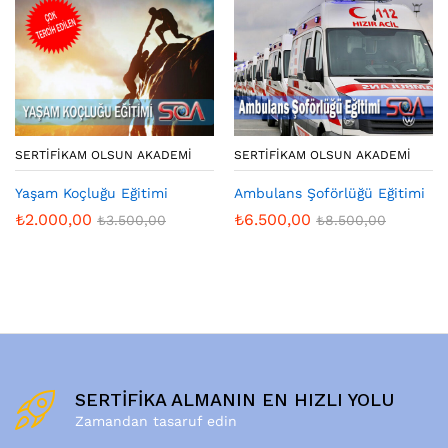
SERTIFIKAM OLSUN AKADEMI
SERTIFIKAM OLSUN AKADEMI
Yaşam Koçluğu Eğitimi
Ambulans Şoförlüğü Eğitimi
₺
2.000,00
₺
6.500,00
₺
3.500,00
₺
8.500,00
SERTİFİKA ALMANIN EN HIZLI YOLU
Zamandan tasaruf edin