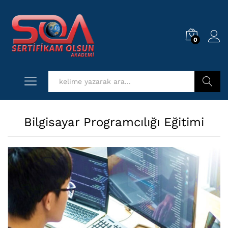
0
Log i
Kurs Ara
Bilgisayar Programcılığı Eğitimi