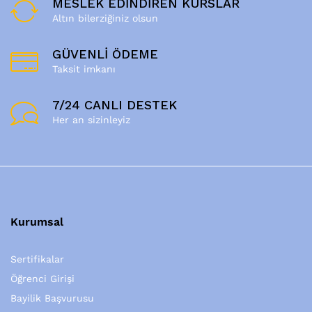
MESLEK EDİNDİREN KURSLAR
Altın bilerziğiniz olsun
GÜVENLİ ÖDEME
Taksit imkanı
7/24 CANLI DESTEK
Her an sizinleyiz
Kurumsal
Sertifikalar
Öğrenci Girişi
Bayilik Başvurusu