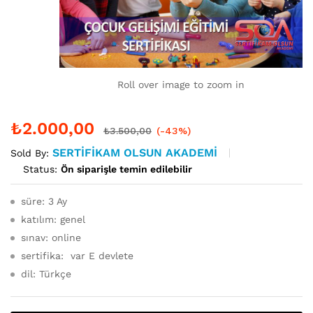
Roll over image to zoom in
₺
2.000,00
₺
3.500,00
(-43%)
SERTIFIKAM OLSUN AKADEMI
Sold By:
Status:
Ön siparişle temin edilebilir
süre: 3 Ay
katılım: genel
sınav: online
sertifika: var E devlete
dil: Türkçe