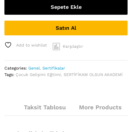
Sepete Ekle
Satın Al
Add to wishlist
Karşılaştır
Categories:
Genel
,
Sertifikalar
Tags:
Çocuk Gelişimi Eğitimi
,
SERTİFİKAM OLSUN AKADEMİ
Taksit Tablosu
More Products