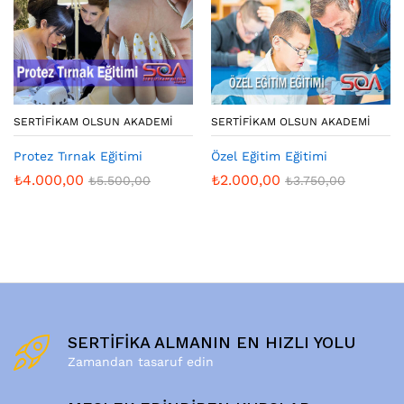
SERTIFIKAM OLSUN AKADEMI
SERTIFIKAM OLSUN AKADEMI
Protez Tırnak Eğitimi
Özel Eğitim Eğitimi
₺
4.000,00
₺
2.000,00
₺
5.500,00
₺
3.750,00
SERTİFİKA ALMANIN EN HIZLI YOLU
Zamandan tasaruf edin