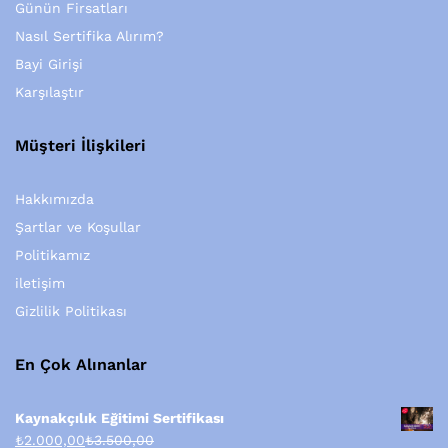
Günün Firsatları
Nasıl Sertifika Alırım?
Bayi Girişi
Karşılaştır
Müşteri İlişkileri
Hakkımızda
Şartlar ve Koşullar
Politikamız
iletişim
Gizlilik Politikası
En Çok Alınanlar
Kaynakçılık Eğitimi Sertifikası
₺
2.000,00
₺
3.500,00