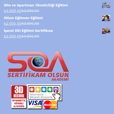
Site ve Apartman Yöneticiliği Eğitimi
₺
2.000,00
₺
3.500,00
Otizm Eğitmen Eğitimi
₺
2.000,00
₺
3.500,00
İşaret Dili Eğitimi Sertifikası
₺
2.000,00
₺
3.500,00