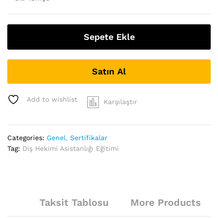
Sepete Ekle
Satın Al
Add to wishlist
Karşılaştır
Categories:
Genel
,
Sertifikalar
Tag:
Diş Hekimi Asistanlığı Eğitimi
Taksit Tablosu
More Products