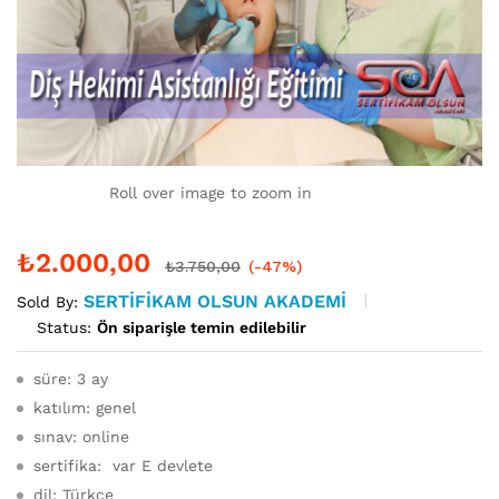
Roll over image to zoom in
₺
2.000,00
₺
3.750,00
(-47%)
SERTIFIKAM OLSUN AKADEMI
Sold By:
Status:
Ön siparişle temin edilebilir
süre: 3 ay
katılım: genel
sınav: online
sertifika: var E devlete
dil: Türkçe