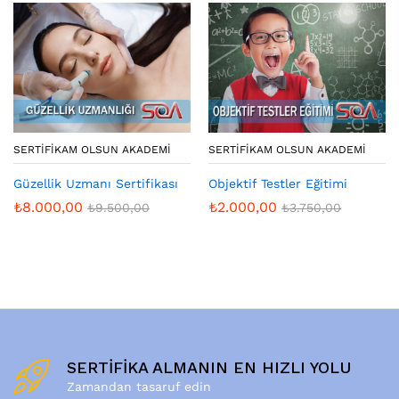
SERTIFIKAM OLSUN AKADEMI
SERTIFIKAM OLSUN AKADEMI
Güzellik Uzmanı Sertifikası
Objektif Testler Eğitimi
₺
8.000,00
₺
2.000,00
₺
9.500,00
₺
3.750,00
SERTİFİKA ALMANIN EN HIZLI YOLU
Zamandan tasaruf edin