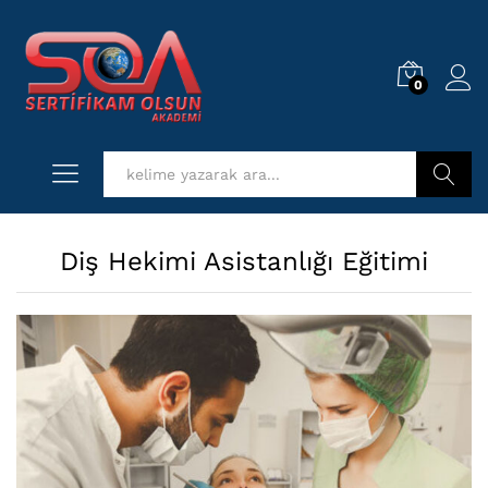
0
Log i
Kurs Ara
Diş Hekimi Asistanlığı Eğitimi