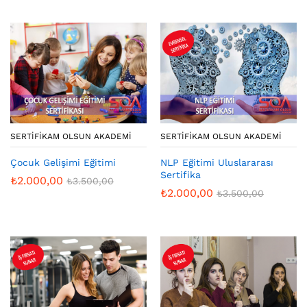
SERTIFIKAM OLSUN AKADEMI
SERTIFIKAM OLSUN AKADEMI
Çocuk Gelişimi Eğitimi
NLP Eğitimi Uluslararası
Sertifika
₺
2.000,00
₺
3.500,00
₺
2.000,00
₺
3.500,00