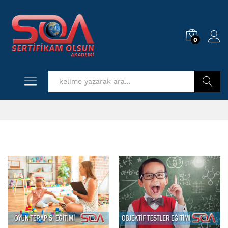
0
Log i
Kurs Ara