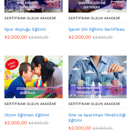
SERTIFIKAM OLSUN AKADEMI
SERTIFIKAM OLSUN AKADEMI
İşaret Dili Eğitimi Sertifikası
Spor Koçluğu Eğitimi
₺
2.000,00
₺
2.000,00
₺
3.500,00
₺
3.500,00
SERTIFIKAM OLSUN AKADEMI
SERTIFIKAM OLSUN AKADEMI
Otizm Eğitmen Eğitimi
Site ve Apartman Yöneticiliği
Eğitimi
₺
2.000,00
₺
3.500,00
₺
2.000,00
₺
3.500,00