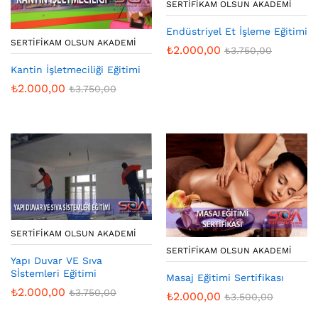
SERTIFIKAM OLSUN AKADEMI
Endüstriyel Et İşleme Eğitimi
SERTIFIKAM OLSUN AKADEMI
₺
2.000,00
₺
3.750,00
Kantin İşletmeciliği Eğitimi
₺
2.000,00
₺
3.750,00
SERTIFIKAM OLSUN AKADEMI
SERTIFIKAM OLSUN AKADEMI
Yapı Duvar VE Sıva
Sİstemleri Eğitimi
Masaj Eğitimi Sertifikası
₺
2.000,00
₺
3.750,00
₺
2.000,00
₺
3.500,00