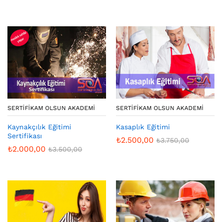
SERTIFIKAM OLSUN AKADEMI
SERTIFIKAM OLSUN AKADEMI
Kaynakçılık Eğitimi
Kasaplık Eğitimi
Sertifikası
₺
2.500,00
₺
3.750,00
₺
2.000,00
₺
3.500,00