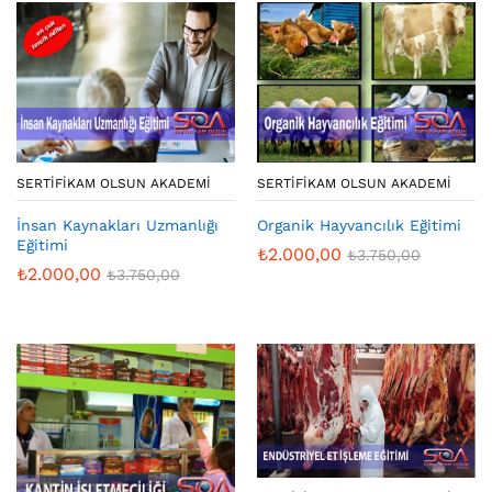
SERTIFIKAM OLSUN AKADEMI
SERTIFIKAM OLSUN AKADEMI
İnsan Kaynakları Uzmanlığı
Organik Hayvancılık Eğitimi
Eğitimi
₺
2.000,00
₺
3.750,00
₺
2.000,00
₺
3.750,00