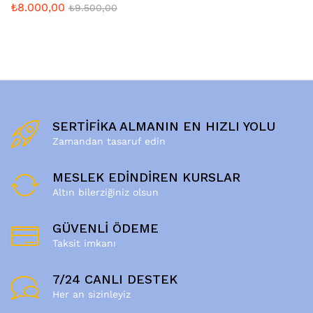
₺
8.000,00
₺
9.500,00
SERTİFİKA ALMANIN EN HIZLI YOLU
Zamandan tasaruf edin
MESLEK EDİNDİREN KURSLAR
Altın bilerziğiniz olsun
GÜVENLİ ÖDEME
Taksit imkanı
7/24 CANLI DESTEK
Her an sizinleyiz