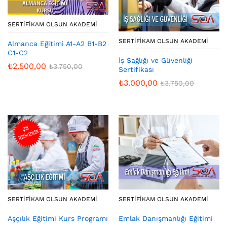
SERTIFIKAM OLSUN AKADEMI
SERTIFIKAM OLSUN AKADEMI
Almanca Eğitimi A1-A2 B1-B2
C1-C2
İş Sağlığı ve Güvenliği
₺
2.500,00
₺
3.750,00
Sertifikası
₺
3.000,00
₺
3.750,00
SERTIFIKAM OLSUN AKADEMI
SERTIFIKAM OLSUN AKADEMI
Aşçılık Eğitimi Kurs Programı
Emlak Danışmanlığı Eğitimi