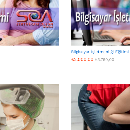
Bilgisayar İşletmenliği Eğitimi
₺
2.000,00
₺
3.750,00
₺
2.000,00
₺
3.750,00