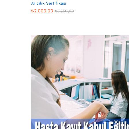
Arıcılık Sertifikası
₺
2.000,00
₺
3.750,00
₺
2.000,00
₺
3.750,00