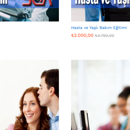
Hasta ve Yaşlı Bakım Eğitimi
₺
2.000,00
₺
3.750,00
₺
2.000,00
₺
3.750,00