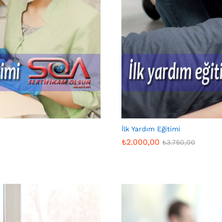
İlk Yardım Eğitimi
₺
2.000,00
₺
3.750,00
₺
2.000,00
₺
3.750,00