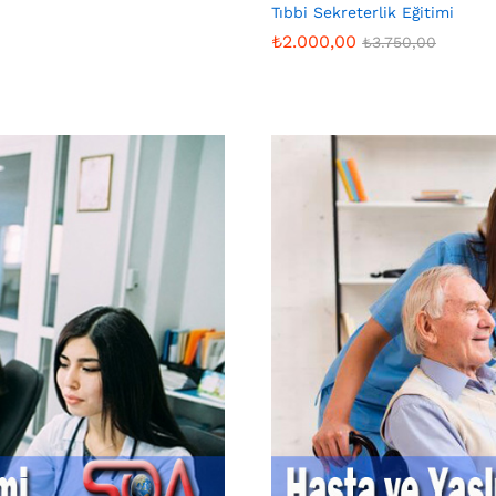
Tıbbi Sekreterlik Eğitimi
₺
2.000,00
₺
3.750,00
₺
2.000,00
₺
3.750,00