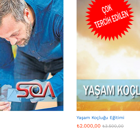
Yaşam Koçluğu Eğitimi
₺
2.000,00
₺
3.500,00
₺
2.000,00
₺
3.500,00