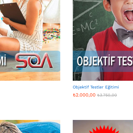
Objektif Testler Eğitimi
₺
2.000,00
₺
3.750,00
₺
2.000,00
₺
3.750,00