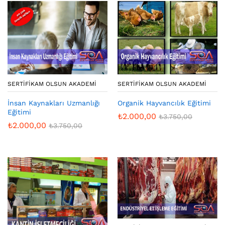
SERTIFIKAM OLSUN AKADEMI
SERTIFIKAM OLSUN AKADEMI
İnsan Kaynakları Uzmanlığı
Organik Hayvancılık Eğitimi
Eğitimi
₺
2.000,00
₺
3.750,00
₺
2.000,00
₺
3.750,00