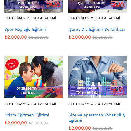
SERTIFIKAM OLSUN AKADEMI
SERTIFIKAM OLSUN AKADEMI
İşaret Dili Eğitimi Sertifikası
Spor Koçluğu Eğitimi
₺
2.000,00
₺
2.000,00
₺
3.500,00
₺
3.500,00
SERTIFIKAM OLSUN AKADEMI
SERTIFIKAM OLSUN AKADEMI
Otizm Eğitmen Eğitimi
Site ve Apartman Yöneticiliği
Eğitimi
₺
2.000,00
₺
3.500,00
₺
2.000,00
₺
3.500,00