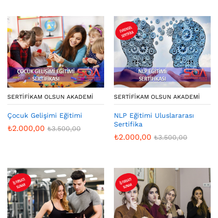
SERTIFIKAM OLSUN AKADEMI
SERTIFIKAM OLSUN AKADEMI
Çocuk Gelişimi Eğitimi
NLP Eğitimi Uluslararası
Sertifika
₺
2.000,00
₺
3.500,00
₺
2.000,00
₺
3.500,00