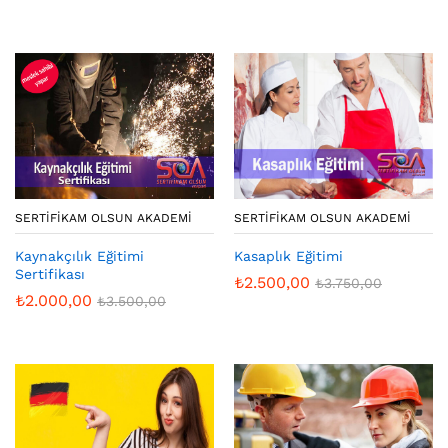
SERTIFIKAM OLSUN AKADEMI
SERTIFIKAM OLSUN AKADEMI
Kaynakçılık Eğitimi
Kasaplık Eğitimi
Sertifikası
₺
2.500,00
₺
3.750,00
₺
2.000,00
₺
3.500,00