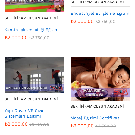
SERTIFIKAM OLSUN AKADEMI
Endüstriyel Et İşleme Eğitimi
SERTIFIKAM OLSUN AKADEMI
₺
2.000,00
₺
3.750,00
Kantin İşletmeciliği Eğitimi
₺
2.000,00
₺
3.750,00
SERTIFIKAM OLSUN AKADEMI
SERTIFIKAM OLSUN AKADEMI
Yapı Duvar VE Sıva
Sİstemleri Eğitimi
Masaj Eğitimi Sertifikası
₺
2.000,00
₺
3.750,00
₺
2.000,00
₺
3.500,00