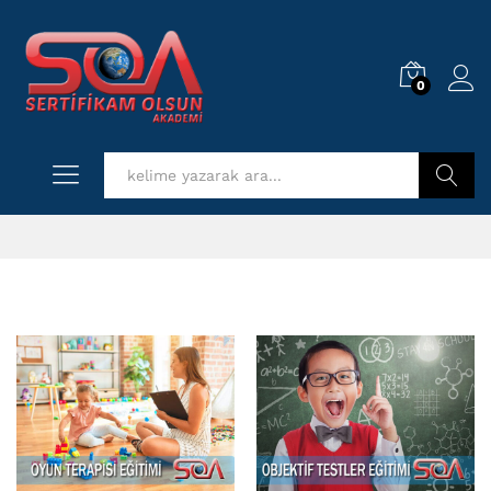
0
Log i
Kurs Ara