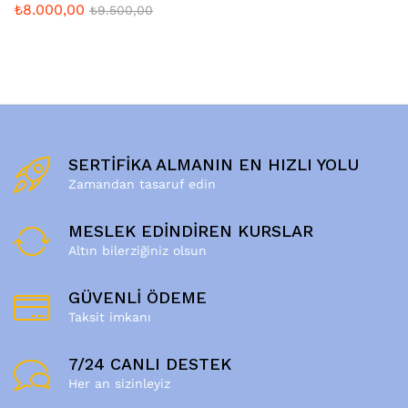
₺
8.000,00
₺
9.500,00
SERTİFİKA ALMANIN EN HIZLI YOLU
Zamandan tasaruf edin
MESLEK EDİNDİREN KURSLAR
Altın bilerziğiniz olsun
GÜVENLİ ÖDEME
Taksit imkanı
7/24 CANLI DESTEK
Her an sizinleyiz