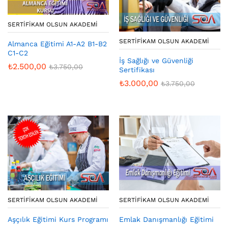
SERTIFIKAM OLSUN AKADEMI
SERTIFIKAM OLSUN AKADEMI
Almanca Eğitimi A1-A2 B1-B2
C1-C2
İş Sağlığı ve Güvenliği
₺
2.500,00
₺
3.750,00
Sertifikası
₺
3.000,00
₺
3.750,00
SERTIFIKAM OLSUN AKADEMI
SERTIFIKAM OLSUN AKADEMI
Aşçılık Eğitimi Kurs Programı
Emlak Danışmanlığı Eğitimi