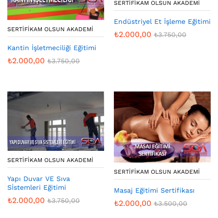
SERTIFIKAM OLSUN AKADEMI
Endüstriyel Et İşleme Eğitimi
SERTIFIKAM OLSUN AKADEMI
₺
2.000,00
₺
3.750,00
Kantin İşletmeciliği Eğitimi
₺
2.000,00
₺
3.750,00
SERTIFIKAM OLSUN AKADEMI
SERTIFIKAM OLSUN AKADEMI
Yapı Duvar VE Sıva
Sİstemleri Eğitimi
Masaj Eğitimi Sertifikası
₺
2.000,00
₺
3.750,00
₺
2.000,00
₺
3.500,00