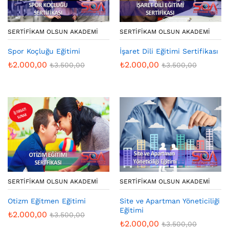
SERTIFIKAM OLSUN AKADEMI
SERTIFIKAM OLSUN AKADEMI
İşaret Dili Eğitimi Sertifikası
Spor Koçluğu Eğitimi
₺
2.000,00
₺
2.000,00
₺
3.500,00
₺
3.500,00
SERTIFIKAM OLSUN AKADEMI
SERTIFIKAM OLSUN AKADEMI
Otizm Eğitmen Eğitimi
Site ve Apartman Yöneticiliği
Eğitimi
₺
2.000,00
₺
3.500,00
₺
2.000,00
₺
3.500,00