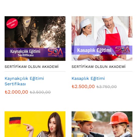
SERTIFIKAM OLSUN AKADEMI
SERTIFIKAM OLSUN AKADEMI
Kaynakçılık Eğitimi
Kasaplık Eğitimi
Sertifikası
₺
2.500,00
₺
3.750,00
₺
2.000,00
₺
3.500,00