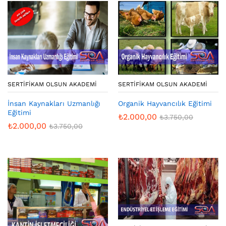
SERTIFIKAM OLSUN AKADEMI
SERTIFIKAM OLSUN AKADEMI
İnsan Kaynakları Uzmanlığı
Organik Hayvancılık Eğitimi
Eğitimi
₺
2.000,00
₺
3.750,00
₺
2.000,00
₺
3.750,00