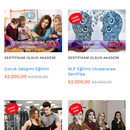
SERTIFIKAM OLSUN AKADEMI
SERTIFIKAM OLSUN AKADEMI
Çocuk Gelişimi Eğitimi
NLP Eğitimi Uluslararası
Sertifika
₺
2.000,00
₺
3.500,00
₺
2.000,00
₺
3.500,00