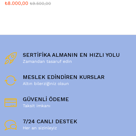
₺
8.000,00
₺
9.500,00
SERTİFİKA ALMANIN EN HIZLI YOLU
Zamandan tasaruf edin
MESLEK EDİNDİREN KURSLAR
Altın bilerziğiniz olsun
GÜVENLİ ÖDEME
Taksit imkanı
7/24 CANLI DESTEK
Her an sizinleyiz