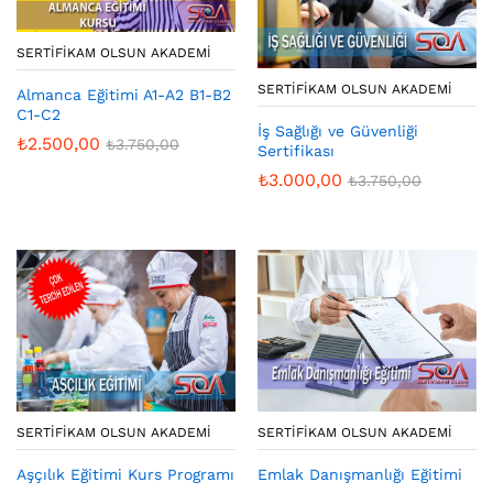
SERTIFIKAM OLSUN AKADEMI
SERTIFIKAM OLSUN AKADEMI
Almanca Eğitimi A1-A2 B1-B2
C1-C2
İş Sağlığı ve Güvenliği
₺
2.500,00
₺
3.750,00
Sertifikası
₺
3.000,00
₺
3.750,00
SERTIFIKAM OLSUN AKADEMI
SERTIFIKAM OLSUN AKADEMI
Aşçılık Eğitimi Kurs Programı
Emlak Danışmanlığı Eğitimi