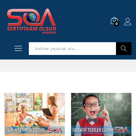
0
Log i
Kurs Ara