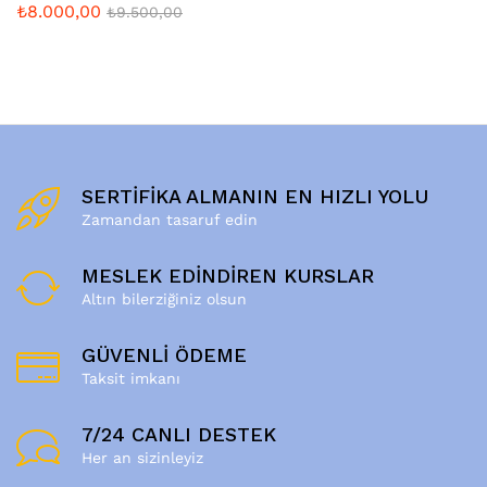
₺
8.000,00
₺
9.500,00
SERTİFİKA ALMANIN EN HIZLI YOLU
Zamandan tasaruf edin
MESLEK EDİNDİREN KURSLAR
Altın bilerziğiniz olsun
GÜVENLİ ÖDEME
Taksit imkanı
7/24 CANLI DESTEK
Her an sizinleyiz