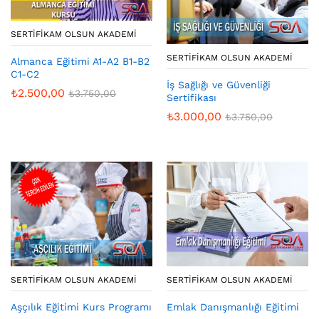
SERTIFIKAM OLSUN AKADEMI
SERTIFIKAM OLSUN AKADEMI
Almanca Eğitimi A1-A2 B1-B2
C1-C2
İş Sağlığı ve Güvenliği
₺
2.500,00
₺
3.750,00
Sertifikası
₺
3.000,00
₺
3.750,00
SERTIFIKAM OLSUN AKADEMI
SERTIFIKAM OLSUN AKADEMI
Aşçılık Eğitimi Kurs Programı
Emlak Danışmanlığı Eğitimi