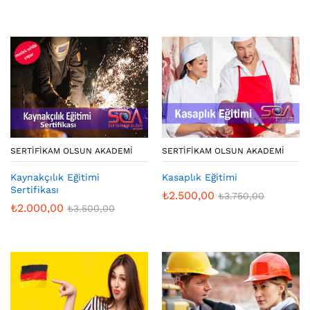
SERTIFIKAM OLSUN AKADEMI
SERTIFIKAM OLSUN AKADEMI
Kaynakçılık Eğitimi
Kasaplık Eğitimi
Sertifikası
₺
2.500,00
₺
3.750,00
₺
2.000,00
₺
3.500,00