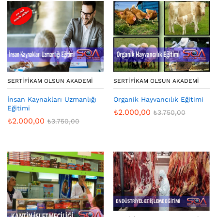
SERTIFIKAM OLSUN AKADEMI
SERTIFIKAM OLSUN AKADEMI
İnsan Kaynakları Uzmanlığı
Organik Hayvancılık Eğitimi
Eğitimi
₺
2.000,00
₺
3.750,00
₺
2.000,00
₺
3.750,00