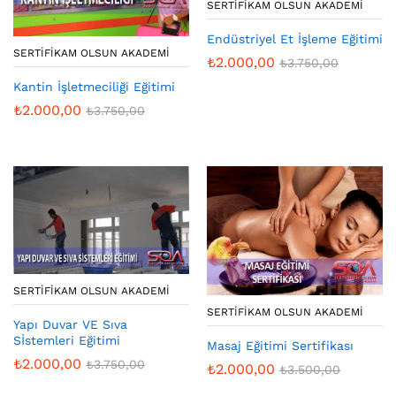
SERTIFIKAM OLSUN AKADEMI
Endüstriyel Et İşleme Eğitimi
SERTIFIKAM OLSUN AKADEMI
₺
2.000,00
₺
3.750,00
Kantin İşletmeciliği Eğitimi
₺
2.000,00
₺
3.750,00
SERTIFIKAM OLSUN AKADEMI
SERTIFIKAM OLSUN AKADEMI
Yapı Duvar VE Sıva
Sİstemleri Eğitimi
Masaj Eğitimi Sertifikası
₺
2.000,00
₺
3.750,00
₺
2.000,00
₺
3.500,00