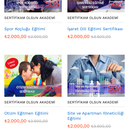
SERTIFIKAM OLSUN AKADEMI
SERTIFIKAM OLSUN AKADEMI
İşaret Dili Eğitimi Sertifikası
Spor Koçluğu Eğitimi
₺
2.000,00
₺
2.000,00
₺
3.500,00
₺
3.500,00
SERTIFIKAM OLSUN AKADEMI
SERTIFIKAM OLSUN AKADEMI
Otizm Eğitmen Eğitimi
Site ve Apartman Yöneticiliği
Eğitimi
₺
2.000,00
₺
3.500,00
₺
2.000,00
₺
3.500,00