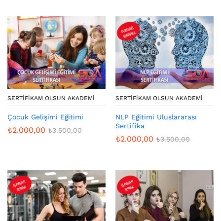
SERTIFIKAM OLSUN AKADEMI
SERTIFIKAM OLSUN AKADEMI
Çocuk Gelişimi Eğitimi
NLP Eğitimi Uluslararası
Sertifika
₺
2.000,00
₺
3.500,00
₺
2.000,00
₺
3.500,00