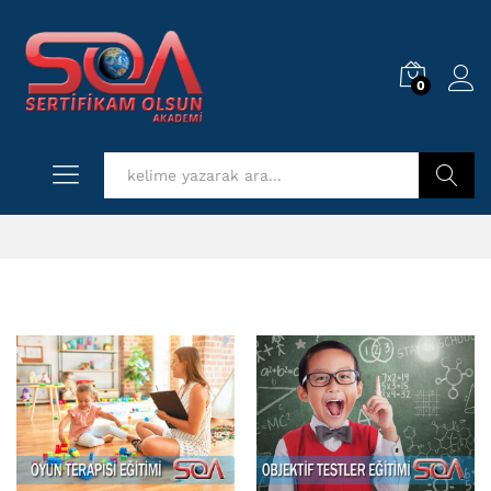
0
Log i
Kurs Ara