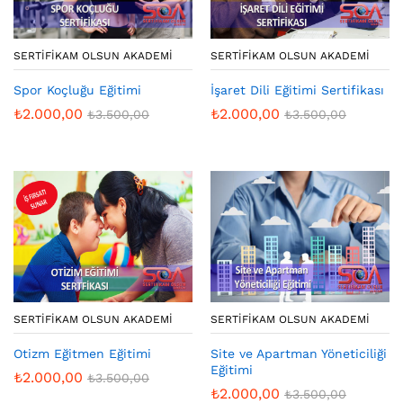
SERTIFIKAM OLSUN AKADEMI
SERTIFIKAM OLSUN AKADEMI
İşaret Dili Eğitimi Sertifikası
Spor Koçluğu Eğitimi
₺
2.000,00
₺
2.000,00
₺
3.500,00
₺
3.500,00
SERTIFIKAM OLSUN AKADEMI
SERTIFIKAM OLSUN AKADEMI
Otizm Eğitmen Eğitimi
Site ve Apartman Yöneticiliği
Eğitimi
₺
2.000,00
₺
3.500,00
₺
2.000,00
₺
3.500,00