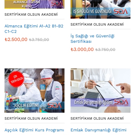
SERTIFIKAM OLSUN AKADEMI
SERTIFIKAM OLSUN AKADEMI
Almanca Eğitimi A1-A2 B1-B2
C1-C2
İş Sağlığı ve Güvenliği
₺
2.500,00
₺
3.750,00
Sertifikası
₺
3.000,00
₺
3.750,00
SERTIFIKAM OLSUN AKADEMI
SERTIFIKAM OLSUN AKADEMI
Aşçılık Eğitimi Kurs Programı
Emlak Danışmanlığı Eğitimi