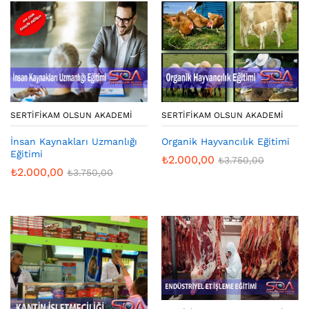
SERTIFIKAM OLSUN AKADEMI
SERTIFIKAM OLSUN AKADEMI
İnsan Kaynakları Uzmanlığı
Organik Hayvancılık Eğitimi
Eğitimi
₺
2.000,00
₺
3.750,00
₺
2.000,00
₺
3.750,00