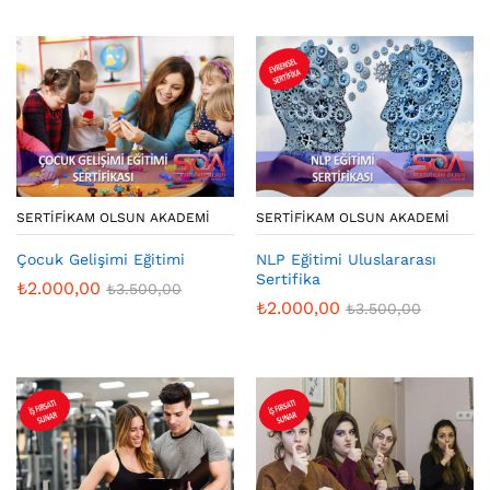
SERTIFIKAM OLSUN AKADEMI
SERTIFIKAM OLSUN AKADEMI
Çocuk Gelişimi Eğitimi
NLP Eğitimi Uluslararası
Sertifika
₺
2.000,00
₺
3.500,00
₺
2.000,00
₺
3.500,00