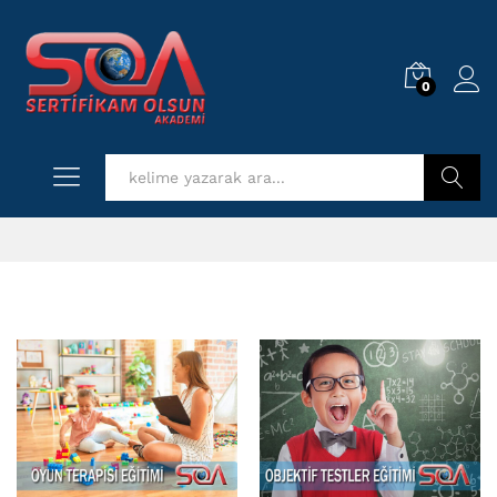
0
Log i
Kurs Ara