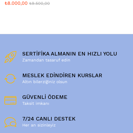
₺
8.000,00
₺
9.500,00
SERTİFİKA ALMANIN EN HIZLI YOLU
Zamandan tasaruf edin
MESLEK EDİNDİREN KURSLAR
Altın bilerziğiniz olsun
GÜVENLİ ÖDEME
Taksit imkanı
7/24 CANLI DESTEK
Her an sizinleyiz