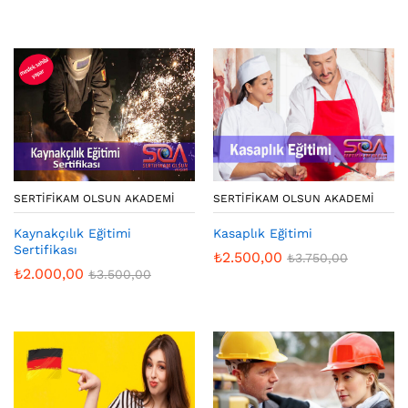
SERTIFIKAM OLSUN AKADEMI
SERTIFIKAM OLSUN AKADEMI
Kaynakçılık Eğitimi
Kasaplık Eğitimi
Sertifikası
₺
2.500,00
₺
3.750,00
₺
2.000,00
₺
3.500,00