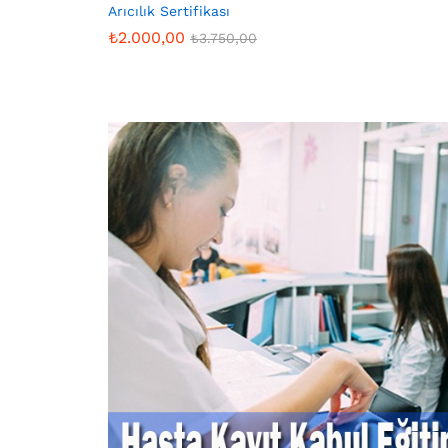
Arıcılık Sertifikası
₺
2.000,00
₺
3.750,00
₺
2.000,00
₺
3.750,00