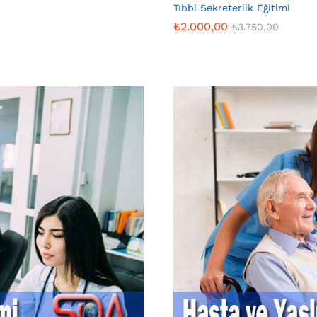
Tıbbi Sekreterlik Eğitimi
₺
2.000,00
₺
3.750,00
₺
2.000,00
₺
3.750,00