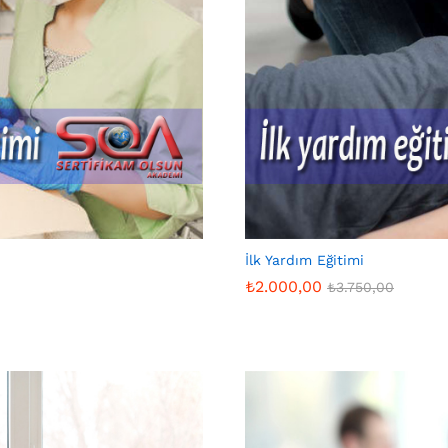
İlk Yardım Eğitimi
₺
2.000,00
₺
3.750,00
₺
2.000,00
₺
3.750,00