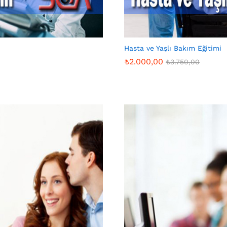
Hasta ve Yaşlı Bakım Eğitimi
₺
2.000,00
₺
3.750,00
₺
2.000,00
₺
3.750,00