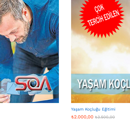
Yaşam Koçluğu Eğitimi
₺
2.000,00
₺
3.500,00
₺
2.000,00
₺
3.500,00