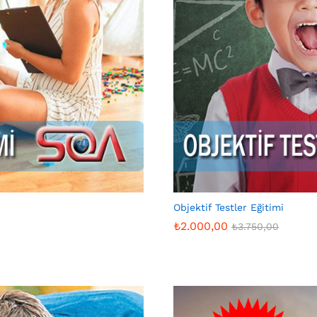
Objektif Testler Eğitimi
₺
2.000,00
₺
3.750,00
₺
2.000,00
₺
3.750,00