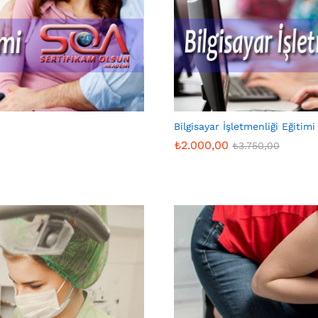
Bilgisayar İşletmenliği Eğitimi
₺
2.000,00
₺
3.750,00
₺
2.000,00
₺
3.750,00