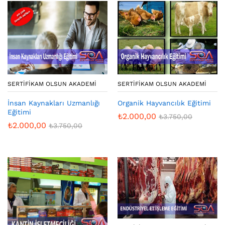
SERTIFIKAM OLSUN AKADEMI
SERTIFIKAM OLSUN AKADEMI
İnsan Kaynakları Uzmanlığı
Organik Hayvancılık Eğitimi
Eğitimi
₺
2.000,00
₺
3.750,00
₺
2.000,00
₺
3.750,00