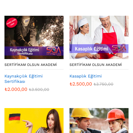
SERTIFIKAM OLSUN AKADEMI
SERTIFIKAM OLSUN AKADEMI
Kaynakçılık Eğitimi
Kasaplık Eğitimi
Sertifikası
₺
2.500,00
₺
3.750,00
₺
2.000,00
₺
3.500,00