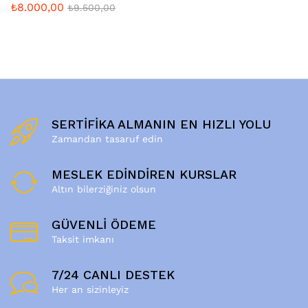
₺
8.000,00
₺
9.500,00
SERTİFİKA ALMANIN EN HIZLI YOLU
Zamandan tasaruf edin
MESLEK EDİNDİREN KURSLAR
Altın bilerziğiniz olsun
GÜVENLİ ÖDEME
Taksit imkanı
7/24 CANLI DESTEK
Her an sizinleyiz