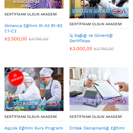
SERTIFIKAM OLSUN AKADEMI
SERTIFIKAM OLSUN AKADEMI
Almanca Eğitimi A1-A2 B1-B2
C1-C2
İş Sağlığı ve Güvenliği
₺
2.500,00
₺
3.750,00
Sertifikası
₺
3.000,00
₺
3.750,00
SERTIFIKAM OLSUN AKADEMI
SERTIFIKAM OLSUN AKADEMI
Aşçılık Eğitimi Kurs Programı
Emlak Danışmanlığı Eğitimi