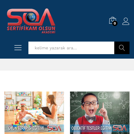
0
Log i
Kurs Ara