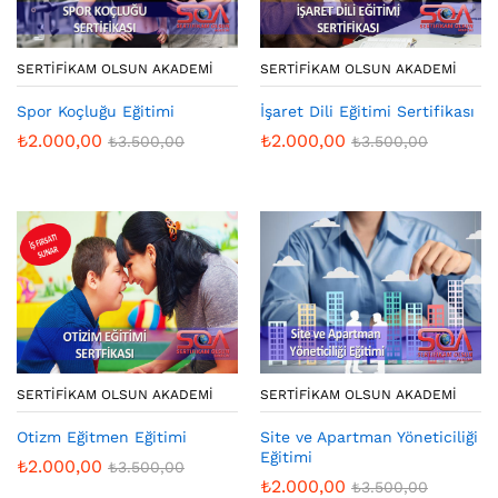
SERTIFIKAM OLSUN AKADEMI
SERTIFIKAM OLSUN AKADEMI
İşaret Dili Eğitimi Sertifikası
Spor Koçluğu Eğitimi
₺
2.000,00
₺
2.000,00
₺
3.500,00
₺
3.500,00
SERTIFIKAM OLSUN AKADEMI
SERTIFIKAM OLSUN AKADEMI
Otizm Eğitmen Eğitimi
Site ve Apartman Yöneticiliği
Eğitimi
₺
2.000,00
₺
3.500,00
₺
2.000,00
₺
3.500,00