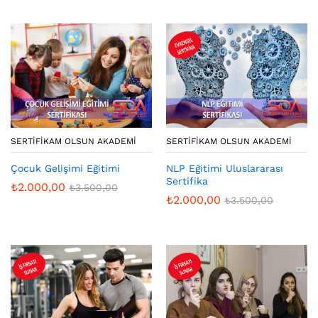
SERTIFIKAM OLSUN AKADEMI
SERTIFIKAM OLSUN AKADEMI
Çocuk Gelişimi Eğitimi
NLP Eğitimi Uluslararası
Sertifika
₺
2.000,00
₺
3.500,00
₺
2.000,00
₺
3.500,00