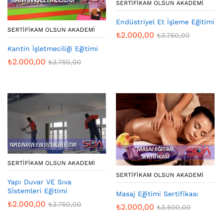
SERTIFIKAM OLSUN AKADEMI
Endüstriyel Et İşleme Eğitimi
SERTIFIKAM OLSUN AKADEMI
₺
2.000,00
₺
3.750,00
Kantin İşletmeciliği Eğitimi
₺
2.000,00
₺
3.750,00
SERTIFIKAM OLSUN AKADEMI
SERTIFIKAM OLSUN AKADEMI
Yapı Duvar VE Sıva
Sİstemleri Eğitimi
Masaj Eğitimi Sertifikası
₺
2.000,00
₺
3.750,00
₺
2.000,00
₺
3.500,00