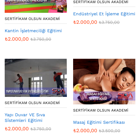
SERTIFIKAM OLSUN AKADEMI
Endüstriyel Et İşleme Eğitimi
SERTIFIKAM OLSUN AKADEMI
₺
2.000,00
₺
3.750,00
Kantin İşletmeciliği Eğitimi
₺
2.000,00
₺
3.750,00
SERTIFIKAM OLSUN AKADEMI
SERTIFIKAM OLSUN AKADEMI
Yapı Duvar VE Sıva
Sİstemleri Eğitimi
Masaj Eğitimi Sertifikası
₺
2.000,00
₺
3.750,00
₺
2.000,00
₺
3.500,00