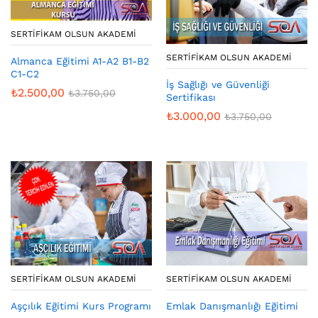
SERTIFIKAM OLSUN AKADEMI
SERTIFIKAM OLSUN AKADEMI
Almanca Eğitimi A1-A2 B1-B2
C1-C2
İş Sağlığı ve Güvenliği
₺
2.500,00
₺
3.750,00
Sertifikası
₺
3.000,00
₺
3.750,00
SERTIFIKAM OLSUN AKADEMI
SERTIFIKAM OLSUN AKADEMI
Aşçılık Eğitimi Kurs Programı
Emlak Danışmanlığı Eğitimi