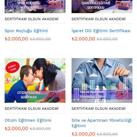
SERTIFIKAM OLSUN AKADEMI
SERTIFIKAM OLSUN AKADEMI
İşaret Dili Eğitimi Sertifikası
Spor Koçluğu Eğitimi
₺
2.000,00
₺
2.000,00
₺
3.500,00
₺
3.500,00
SERTIFIKAM OLSUN AKADEMI
SERTIFIKAM OLSUN AKADEMI
Otizm Eğitmen Eğitimi
Site ve Apartman Yöneticiliği
Eğitimi
₺
2.000,00
₺
3.500,00
₺
2.000,00
₺
3.500,00