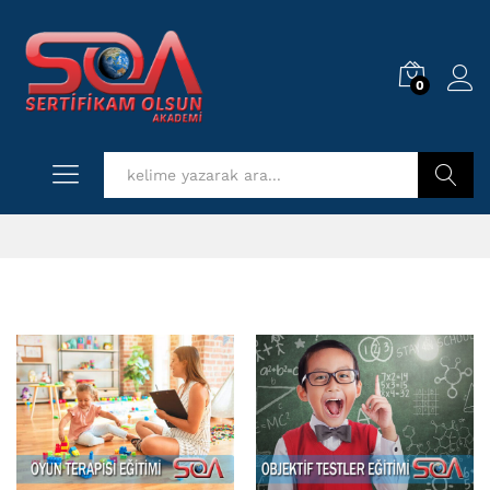
0
Log i
Kurs Ara