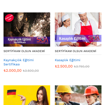
SERTIFIKAM OLSUN AKADEMI
SERTIFIKAM OLSUN AKADEMI
Kaynakçılık Eğitimi
Kasaplık Eğitimi
Sertifikası
₺
2.500,00
₺
3.750,00
₺
2.000,00
₺
3.500,00