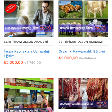
SERTIFIKAM OLSUN AKADEMI
SERTIFIKAM OLSUN AKADEMI
İnsan Kaynakları Uzmanlığı
Organik Hayvancılık Eğitimi
Eğitimi
₺
2.000,00
₺
3.750,00
₺
2.000,00
₺
3.750,00