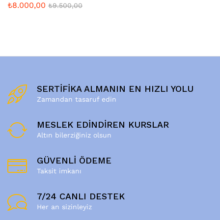
₺
8.000,00
₺
9.500,00
SERTİFİKA ALMANIN EN HIZLI YOLU
Zamandan tasaruf edin
MESLEK EDİNDİREN KURSLAR
Altın bilerziğiniz olsun
GÜVENLİ ÖDEME
Taksit imkanı
7/24 CANLI DESTEK
Her an sizinleyiz