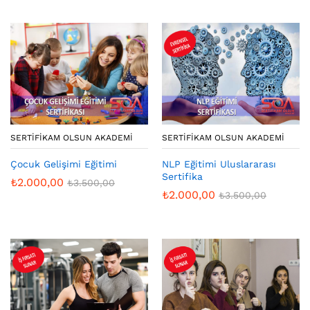
SERTIFIKAM OLSUN AKADEMI
SERTIFIKAM OLSUN AKADEMI
Çocuk Gelişimi Eğitimi
NLP Eğitimi Uluslararası
Sertifika
₺
2.000,00
₺
3.500,00
₺
2.000,00
₺
3.500,00