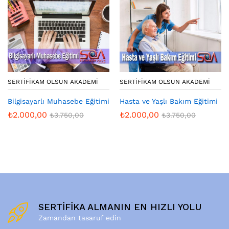
SERTIFIKAM OLSUN AKADEMI
SERTIFIKAM OLSUN AKADEMI
Bilgisayarlı Muhasebe Eğitimi
Hasta ve Yaşlı Bakım Eğitimi
₺
2.000,00
₺
2.000,00
₺
3.750,00
₺
3.750,00
SERTİFİKA ALMANIN EN HIZLI YOLU
Zamandan tasaruf edin