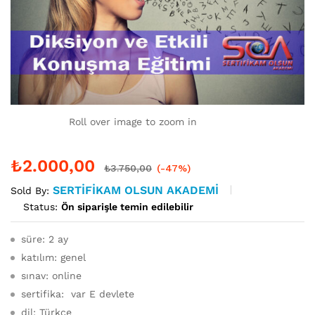
Roll over image to zoom in
₺
2.000,00
₺
3.750,00
(-47%)
SERTIFIKAM OLSUN AKADEMI
Sold By:
Status:
Ön siparişle temin edilebilir
süre: 2 ay
katılım: genel
sınav: online
sertifika: var E devlete
dil: Türkçe