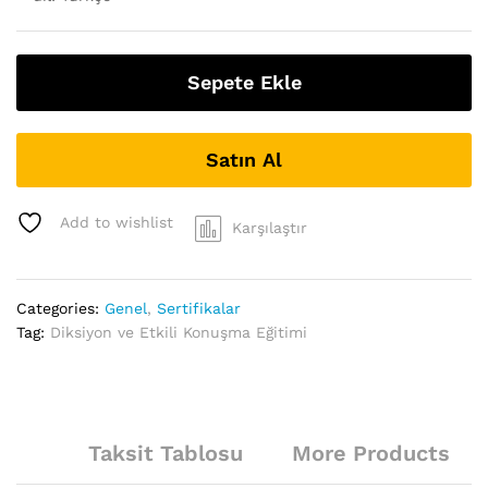
Sepete Ekle
Satın Al
Add to wishlist
Karşılaştır
Categories:
Genel
,
Sertifikalar
Tag:
Diksiyon ve Etkili Konuşma Eğitimi
Taksit Tablosu
More Products