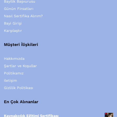
Bayilik Başvurusu
Günün Firsatları
Nasıl Sertifika Alırım?
Bayi Girişi
Karşılaştır
Müşteri İlişkileri
Hakkımızda
Şartlar ve Koşullar
Politikamız
iletişim
Gizlilik Politikası
En Çok Alınanlar
Kaynakçılık Eğitimi Sertifikası