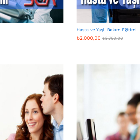
Hasta ve Yaşlı Bakım Eğitimi
₺
2.000,00
₺
3.750,00
₺
2.000,00
₺
3.750,00