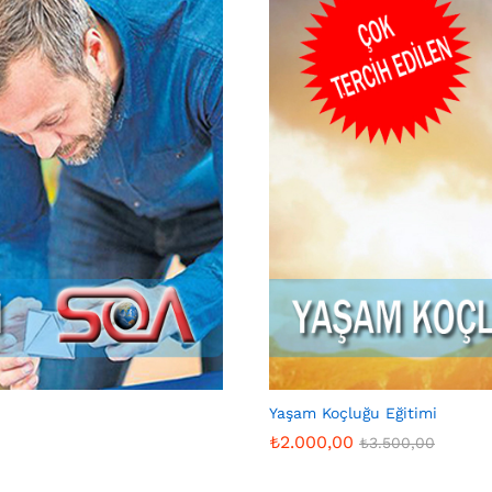
Yaşam Koçluğu Eğitimi
₺
2.000,00
₺
3.500,00
₺
2.000,00
₺
3.500,00