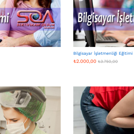
Bilgisayar İşletmenliği Eğitimi
₺
2.000,00
₺
3.750,00
₺
2.000,00
₺
3.750,00