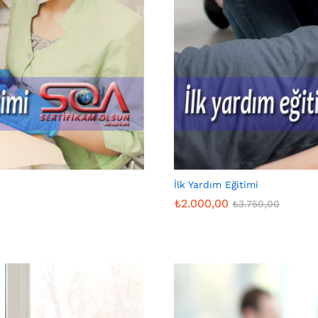
İlk Yardım Eğitimi
₺
2.000,00
₺
3.750,00
₺
2.000,00
₺
3.750,00