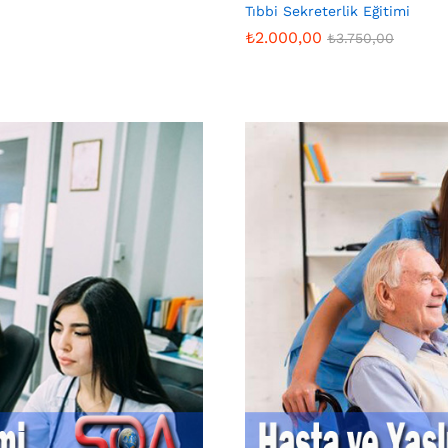
Tıbbi Sekreterlik Eğitimi
₺
2.000,00
₺
3.750,00
₺
2.000,00
₺
3.750,00