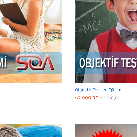
Objektif Testler Eğitimi
₺
2.000,00
₺
3.750,00
₺
2.000,00
₺
3.750,00