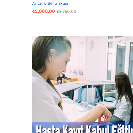
Arıcılık Sertifikası
₺
2.000,00
₺
3.750,00
₺
2.000,00
₺
3.750,00