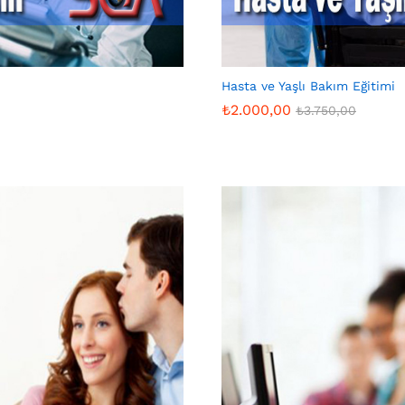
Hasta ve Yaşlı Bakım Eğitimi
₺
2.000,00
₺
3.750,00
₺
2.000,00
₺
3.750,00