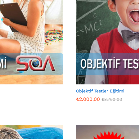
Objektif Testler Eğitimi
₺
2.000,00
₺
3.750,00
₺
2.000,00
₺
3.750,00