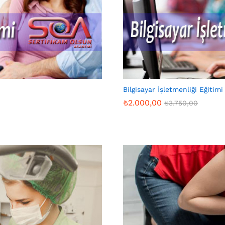
Bilgisayar İşletmenliği Eğitimi
₺
2.000,00
₺
3.750,00
₺
2.000,00
₺
3.750,00