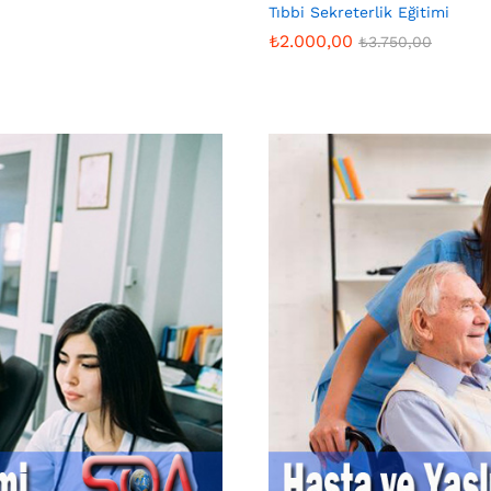
Tıbbi Sekreterlik Eğitimi
₺
2.000,00
₺
3.750,00
₺
2.000,00
₺
3.750,00