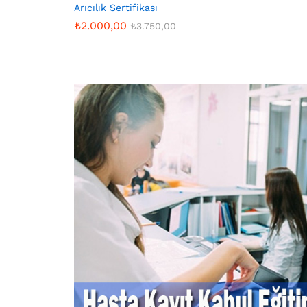
Arıcılık Sertifikası
₺
2.000,00
₺
3.750,00
₺
2.000,00
₺
3.750,00