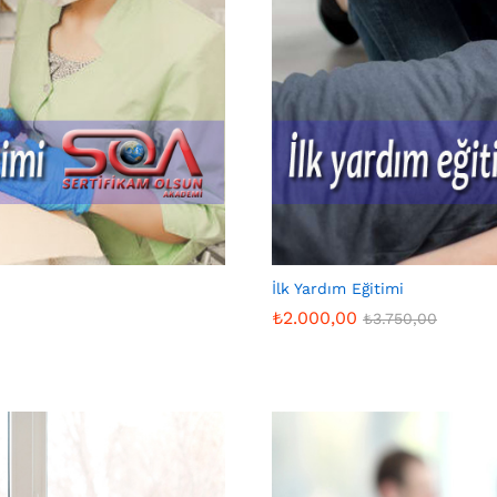
İlk Yardım Eğitimi
₺
2.000,00
₺
3.750,00
₺
2.000,00
₺
3.750,00