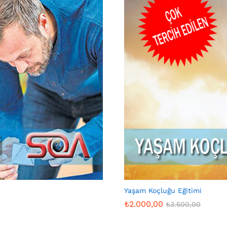
Yaşam Koçluğu Eğitimi
₺
2.000,00
₺
3.500,00
₺
2.000,00
₺
3.500,00