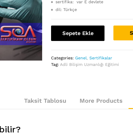
sertifika: var E devlete
dil: Türkçe
S
Sepete Ekle
Categories:
Genel
,
Sertifikalar
Tag:
Adli Bilişim Uzmanlığı Eğitimi
Taksit Tablosu
More Products
ilir?