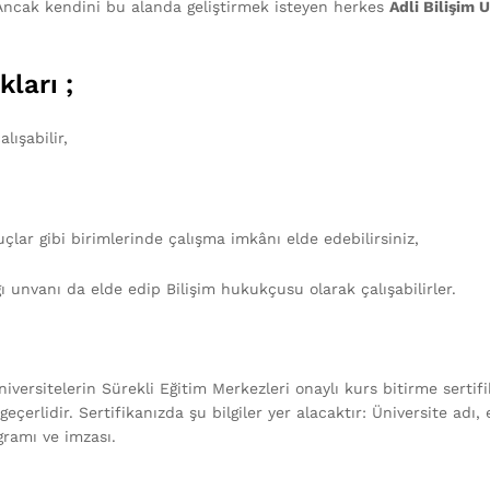
 Ancak kendini bu alanda geliştirmek isteyen herkes
Adli Bilişim 
ları ;
alışabilir,
uçlar gibi birimlerinde çalışma imkânı elde edebilirsiniz,
ı unvanı da elde edip Bilişim hukukçusu olarak çalışabilirler.
versitelerin Sürekli Eğitim Merkezleri onaylı kurs bitirme sertifika
erlidir. Sertifikanızda şu bilgiler yer alacaktır: Üniversite adı, e
gramı ve imzası.