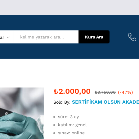
Kurs Ara
lar
₺
2.000,00
₺
3.750,00
(-47%)
SERTIFIKAM OLSUN AKAD
Sold By:
süre: 3 ay
katılım: genel
sınav: online