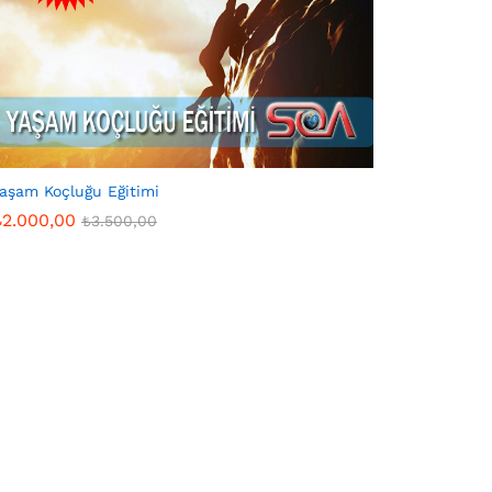
aşam Koçluğu Eğitimi
₺
2.000,00
₺
3.500,00
₺
2.000,00
₺
3.500,00