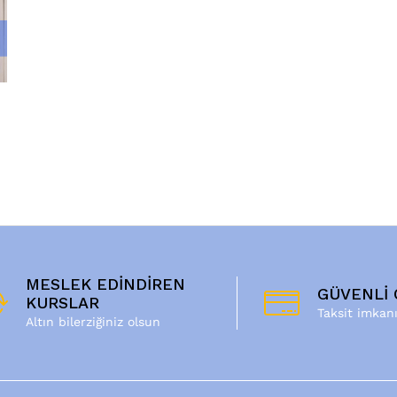
MESLEK EDİNDİREN
GÜVENLİ
KURSLAR
Taksit imkan
Altın bilerziğiniz olsun