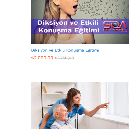
Diksiyon ve Etkili Konuşma Eğitimi
₺
2.000,00
₺
3.750,00
₺
2.000,00
₺
3.750,00