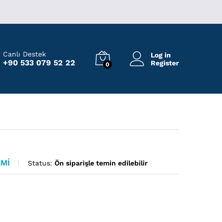
₺
2.000,00
Add to Cart
₺
3.750,00
Canlı Destek
Log in
+90 533 079 52 22
Register
0
EMI
Status:
Ön siparişle temin edilebilir