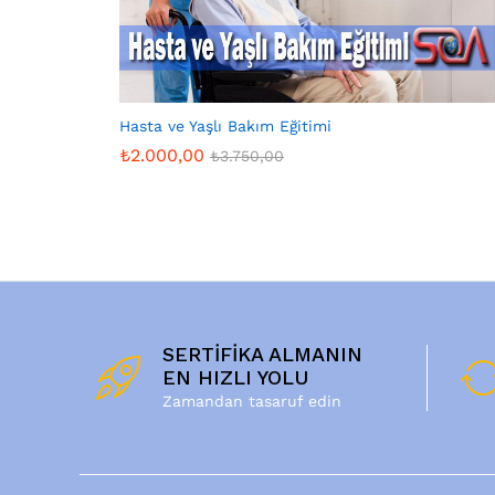
Hasta ve Yaşlı Bakım Eğitimi
₺
2.000,00
₺
3.750,00
₺
2.000,00
₺
3.750,00
SERTİFİKA ALMANIN
EN HIZLI YOLU
Zamandan tasaruf edin