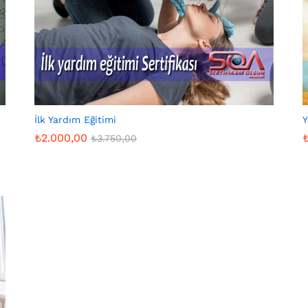
İlk Yardım Eğitimi
Y
₺
2.000,00
₺
3.750,00
₺
2.000,00
₺
3.750,00