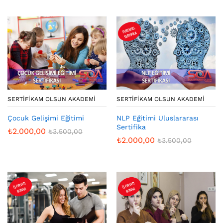
SERTIFIKAM OLSUN AKADEMI
SERTIFIKAM OLSUN AKADEMI
Çocuk Gelişimi Eğitimi
NLP Eğitimi Uluslararası
Sertifika
₺
2.000,00
₺
3.500,00
₺
2.000,00
₺
3.500,00