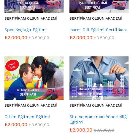
SERTIFIKAM OLSUN AKADEMI
SERTIFIKAM OLSUN AKADEMI
İşaret Dili Eğitimi Sertifikası
Spor Koçluğu Eğitimi
₺
2.000,00
₺
2.000,00
₺
3.500,00
₺
3.500,00
SERTIFIKAM OLSUN AKADEMI
SERTIFIKAM OLSUN AKADEMI
Otizm Eğitmen Eğitimi
Site ve Apartman Yöneticiliği
Eğitimi
₺
2.000,00
₺
3.500,00
₺
2.000,00
₺
3.500,00