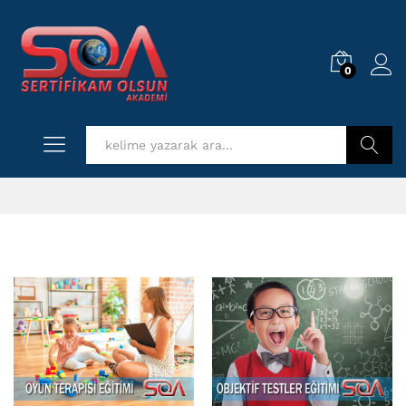
0
Log i
Kurs Ara