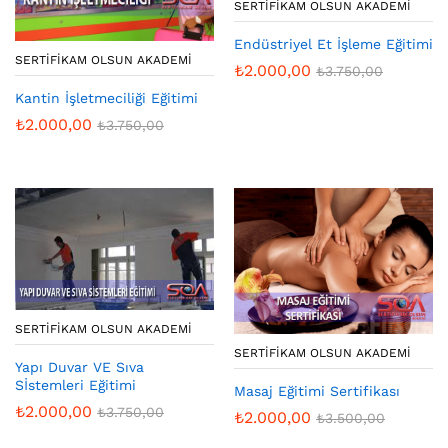
SERTIFIKAM OLSUN AKADEMI
Endüstriyel Et İşleme Eğitimi
SERTIFIKAM OLSUN AKADEMI
₺
2.000,00
₺
3.750,00
Kantin İşletmeciliği Eğitimi
₺
2.000,00
₺
3.750,00
SERTIFIKAM OLSUN AKADEMI
SERTIFIKAM OLSUN AKADEMI
Yapı Duvar VE Sıva
Sİstemleri Eğitimi
Masaj Eğitimi Sertifikası
₺
2.000,00
₺
3.750,00
₺
2.000,00
₺
3.500,00