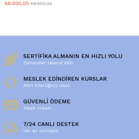
₺
8.000,00
₺
9.500,00
SERTİFİKA ALMANIN EN HIZLI YOLU
Zamandan tasaruf edin
MESLEK EDİNDİREN KURSLAR
Altın bilerziğiniz olsun
GÜVENLİ ÖDEME
Taksit imkanı
7/24 CANLI DESTEK
Her an sizinleyiz