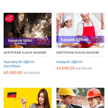
SERTIFIKAM OLSUN AKADEMI
SERTIFIKAM OLSUN AKADEMI
Kaynakçılık Eğitimi
Kasaplık Eğitimi
Sertifikası
₺
2.500,00
₺
3.750,00
₺
2.000,00
₺
3.500,00