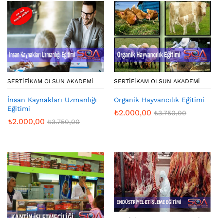
SERTIFIKAM OLSUN AKADEMI
SERTIFIKAM OLSUN AKADEMI
İnsan Kaynakları Uzmanlığı
Organik Hayvancılık Eğitimi
Eğitimi
₺
2.000,00
₺
3.750,00
₺
2.000,00
₺
3.750,00