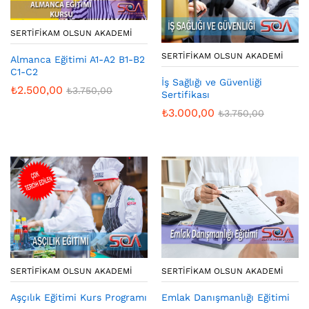
SERTIFIKAM OLSUN AKADEMI
SERTIFIKAM OLSUN AKADEMI
Almanca Eğitimi A1-A2 B1-B2
C1-C2
İş Sağlığı ve Güvenliği
₺
2.500,00
₺
3.750,00
Sertifikası
₺
3.000,00
₺
3.750,00
SERTIFIKAM OLSUN AKADEMI
SERTIFIKAM OLSUN AKADEMI
Aşçılık Eğitimi Kurs Programı
Emlak Danışmanlığı Eğitimi