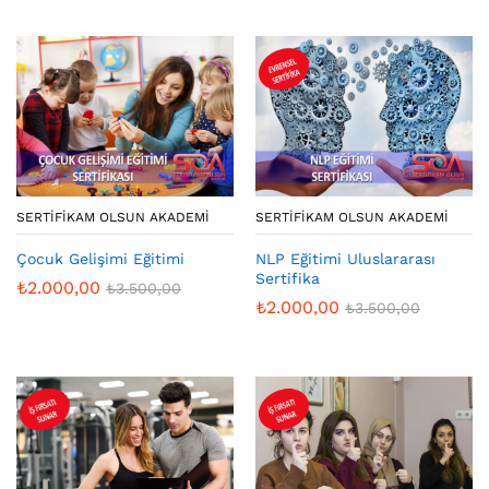
SERTIFIKAM OLSUN AKADEMI
SERTIFIKAM OLSUN AKADEMI
Çocuk Gelişimi Eğitimi
NLP Eğitimi Uluslararası
Sertifika
₺
2.000,00
₺
3.500,00
₺
2.000,00
₺
3.500,00