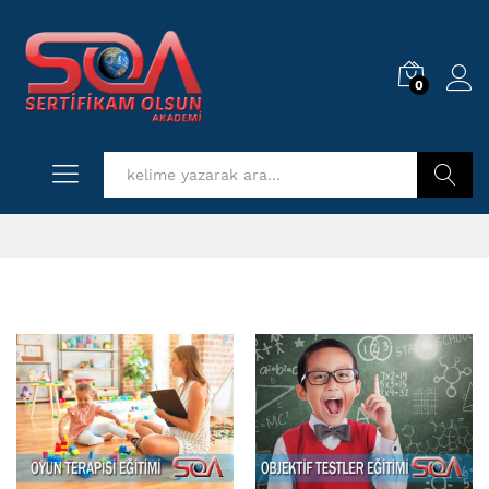
0
Log i
Kurs Ara