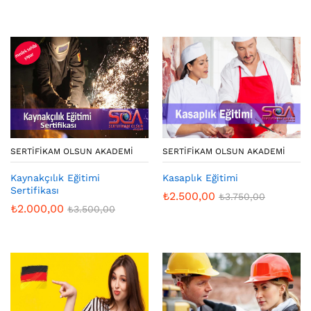
SERTIFIKAM OLSUN AKADEMI
SERTIFIKAM OLSUN AKADEMI
Kaynakçılık Eğitimi
Kasaplık Eğitimi
Sertifikası
₺
2.500,00
₺
3.750,00
₺
2.000,00
₺
3.500,00