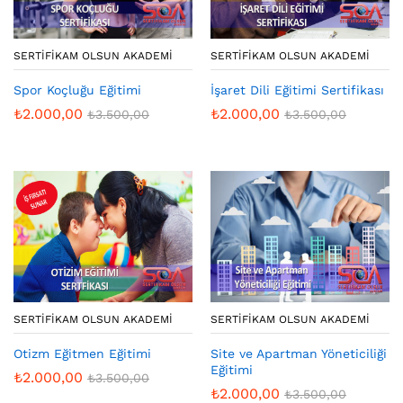
SERTIFIKAM OLSUN AKADEMI
SERTIFIKAM OLSUN AKADEMI
İşaret Dili Eğitimi Sertifikası
Spor Koçluğu Eğitimi
₺
2.000,00
₺
2.000,00
₺
3.500,00
₺
3.500,00
SERTIFIKAM OLSUN AKADEMI
SERTIFIKAM OLSUN AKADEMI
Otizm Eğitmen Eğitimi
Site ve Apartman Yöneticiliği
Eğitimi
₺
2.000,00
₺
3.500,00
₺
2.000,00
₺
3.500,00