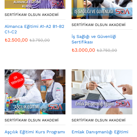
SERTIFIKAM OLSUN AKADEMI
SERTIFIKAM OLSUN AKADEMI
Almanca Eğitimi A1-A2 B1-B2
C1-C2
İş Sağlığı ve Güvenliği
₺
2.500,00
₺
3.750,00
Sertifikası
₺
3.000,00
₺
3.750,00
SERTIFIKAM OLSUN AKADEMI
SERTIFIKAM OLSUN AKADEMI
Aşçılık Eğitimi Kurs Programı
Emlak Danışmanlığı Eğitimi