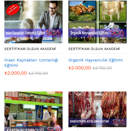
SERTIFIKAM OLSUN AKADEMI
SERTIFIKAM OLSUN AKADEMI
İnsan Kaynakları Uzmanlığı
Organik Hayvancılık Eğitimi
Eğitimi
₺
2.000,00
₺
3.750,00
₺
2.000,00
₺
3.750,00