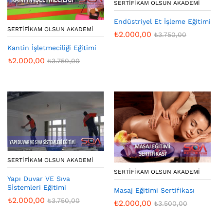
SERTIFIKAM OLSUN AKADEMI
Endüstriyel Et İşleme Eğitimi
SERTIFIKAM OLSUN AKADEMI
₺
2.000,00
₺
3.750,00
Kantin İşletmeciliği Eğitimi
₺
2.000,00
₺
3.750,00
SERTIFIKAM OLSUN AKADEMI
SERTIFIKAM OLSUN AKADEMI
Yapı Duvar VE Sıva
Sİstemleri Eğitimi
Masaj Eğitimi Sertifikası
₺
2.000,00
₺
3.750,00
₺
2.000,00
₺
3.500,00