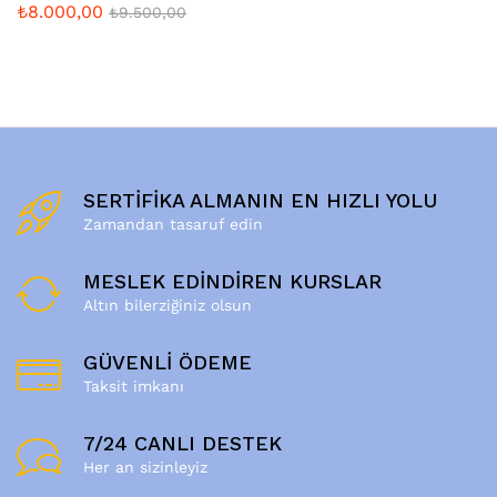
₺
8.000,00
₺
9.500,00
SERTİFİKA ALMANIN EN HIZLI YOLU
Zamandan tasaruf edin
MESLEK EDİNDİREN KURSLAR
Altın bilerziğiniz olsun
GÜVENLİ ÖDEME
Taksit imkanı
7/24 CANLI DESTEK
Her an sizinleyiz