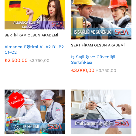
SERTIFIKAM OLSUN AKADEMI
SERTIFIKAM OLSUN AKADEMI
Almanca Eğitimi A1-A2 B1-B2
C1-C2
İş Sağlığı ve Güvenliği
₺
2.500,00
₺
3.750,00
Sertifikası
₺
3.000,00
₺
3.750,00