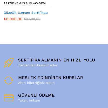
SERTIFIKAM OLSUN AKADEMI
Güzellik Uzmanı Sertifikası
₺
8.000,00
₺
9.500,00
SERTİFİKA ALMANIN EN HIZLI YOLU
Zamandan tasaruf edin
MESLEK EDİNDİREN KURSLAR
Altın bilerziğiniz olsun
GÜVENLİ ÖDEME
Taksit imkanı