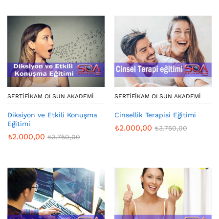
SERTIFIKAM OLSUN AKADEMI
SERTIFIKAM OLSUN AKADEMI
Diksiyon ve Etkili Konuşma
Cinsellik Terapisi Eğitimi
Eğitimi
₺
2.000,00
₺
3.750,00
₺
2.000,00
₺
3.750,00