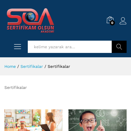
0
Log i
Kurs Ara
Home
/
Sertifikalar
/
Sertifikalar
Sertifikalar