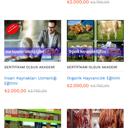
₺
2.000,00
₺
3.750,00
SERTIFIKAM OLSUN AKADEMI
SERTIFIKAM OLSUN AKADEMI
İnsan Kaynakları Uzmanlığı
Organik Hayvancılık Eğitimi
Eğitimi
₺
2.000,00
₺
3.750,00
₺
2.000,00
₺
3.750,00