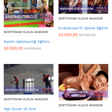
SERTIFIKAM OLSUN AKADEMI
Endüstriyel Et İşleme Eğitimi
SERTIFIKAM OLSUN AKADEMI
₺
2.000,00
₺
3.750,00
Kantin İşletmeciliği Eğitimi
₺
2.000,00
₺
3.750,00
SERTIFIKAM OLSUN AKADEMI
SERTIFIKAM OLSUN AKADEMI
Yapı Duvar VE Sıva