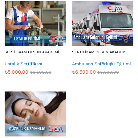
SERTIFIKAM OLSUN AKADEMI
SERTIFIKAM OLSUN AKADEMI
Ustalık Sertifikası
Ambulans Şoförlüğü Eğitimi
₺
5.000,00
₺
6.500,00
₺
6.500,00
₺
8.500,00