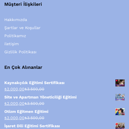
Müşteri İlişkileri
Hakkımızda
Şartlar ve Koşullar
Politikamız
iletişim
Gizlilik Politikası
En Çok Alınanlar
Kaynakçılık Eğitimi Sertifikası
₺
2.000,00
₺
3.500,00
Site ve Apartman Yöneticiliği Eğitimi
₺
2.000,00
₺
3.500,00
Otizm Eğitmen Eğitimi
₺
2.000,00
₺
3.500,00
İşaret Dili Eğitimi Sertifikası