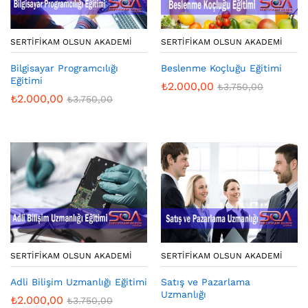
SERTIFIKAM OLSUN AKADEMI
SERTIFIKAM OLSUN AKADEMI
Bilgisayar Programcılığı
Beslenme Koçluğu Eğitimi
Eğitimi
₺
2.000,00
₺
3.750,00
₺
2.000,00
₺
3.750,00
SERTIFIKAM OLSUN AKADEMI
SERTIFIKAM OLSUN AKADEMI
Adli Bilişim Uzmanlığı Eğitimi
Satış ve Pazarlama
Uzmanlığı
₺
2.000,00
₺
3.750,00