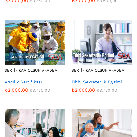
₺
2.000,00
₺
2.000,00
₺
3.750,00
₺
3.500,00
SERTIFIKAM OLSUN AKADEMI
SERTIFIKAM OLSUN AKADEMI
Arıcılık Sertifikası
Tıbbi Sekreterlik Eğitimi
₺
2.000,00
₺
2.000,00
₺
3.750,00
₺
3.750,00