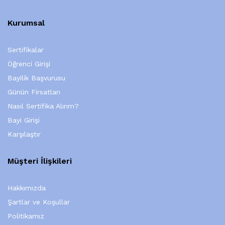
Kurumsal
Sertifikalar
Öğrenci Girişi
Bayilik Başvurusu
Günün Firsatları
Nasıl Sertifika Alırım?
Bayi Girişi
Karşılaştır
Müşteri İlişkileri
Hakkımızda
Şartlar ve Koşullar
Politikamız