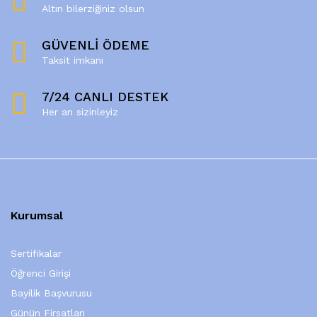
Altın bilerziğiniz olsun
GÜVENLİ ÖDEME
Taksit imkanı
7/24 CANLI DESTEK
Her an sizinleyiz
Kurumsal
Sertifikalar
Öğrenci Girişi
Bayilik Başvurusu
Günün Firsatları