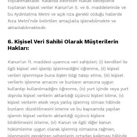
toplanmaktadır. Yukarıda belirtilen hukuki sebeplerle
toplanan kişisel veriler Kanun’un 5. ve 6. maddelerinde ve
bu Aydınlatma Metni ve açık rıza gerekli olduğu hallerde
Rıza Metni’nde belirtilen amaçlarla işlenebilmekte ve
aktarılabilmektedir.
6. Kişisel Veri Sahibi Olarak Müşterilerin
Hakları:
Kanun’un 11. maddesi uyarınca veri sahipleri; (i) kendileri ile
ilgili kişisel veri işlenip işlenmediğini öğrenme, (ii) kişisel
verileri işlenmişse buna ilişkin bilgi talep etme, (iii) kişisel
verilerin işlenme amacını ve bunların amacına uygun
kullanılıp kullanılmadığını öğrenme, (iv) yurt içinde veya yurt
dışında kişisel verilerin aktarıldığı üçüncü kişileri bilme, (v)
kişisel verilerin eksik veya yanlış işlenmiş olması hâlinde
bunların düzeltilmesini isteme ve bu kapsamda yapılan
işlemin kişisel verilerin aktarıldığı üçüncü kişilere
bildirilmesini isteme, (vi) Kanun ve ilgili diğer kanun
hükümlerine uygun olarak işlenmiş olmasına rağmen,
işlenmesini gerektiren sebeplerin ortadan kalkması hâlinde