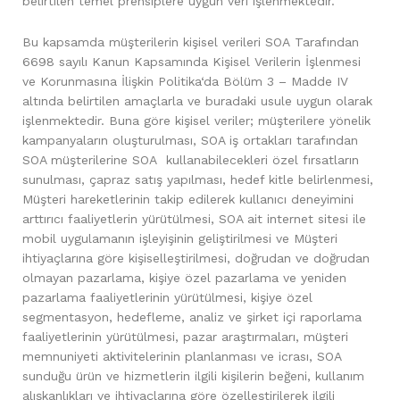
belirtilen temel prensiplere uygun veri işlenmektedir.
Bu kapsamda müşterilerin kişisel verileri SOA Tarafından
6698 sayılı Kanun Kapsamında Kişisel Verilerin İşlenmesi
ve Korunmasına İlişkin Politika‘da Bölüm 3 – Madde IV
altında belirtilen amaçlarla ve buradaki usule uygun olarak
işlenmektedir. Buna göre kişisel veriler; müşterilere yönelik
kampanyaların oluşturulması, SOA iş ortakları tarafından
SOA müşterilerine SOA kullanabilecekleri özel fırsatların
sunulması, çapraz satış yapılması, hedef kitle belirlenmesi,
Müşteri hareketlerinin takip edilerek kullanıcı deneyimini
arttırıcı faaliyetlerin yürütülmesi, SOA ait internet sitesi ile
mobil uygulamanın işleyişinin geliştirilmesi ve Müşteri
ihtiyaçlarına göre kişiselleştirilmesi, doğrudan ve doğrudan
olmayan pazarlama, kişiye özel pazarlama ve yeniden
pazarlama faaliyetlerinin yürütülmesi, kişiye özel
segmentasyon, hedefleme, analiz ve şirket içi raporlama
faaliyetlerinin yürütülmesi, pazar araştırmaları, müşteri
memnuniyeti aktivitelerinin planlanması ve icrası, SOA
sunduğu ürün ve hizmetlerin ilgili kişilerin beğeni, kullanım
alışkanlıkları ve ihtiyaçlarına göre özelleştirilerek ilgili