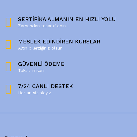
SERTİFİKA ALMANIN EN HIZLI YOLU
Zamandan tasaruf edin
MESLEK EDİNDİREN KURSLAR
Altın bilerziğiniz olsun
GÜVENLİ ÖDEME
Taksit imkanı
7/24 CANLI DESTEK
Her an sizinleyiz