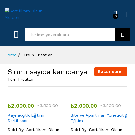
0
Log i
Kurs Ara
Home
/
Günün Fırsatları
Sınırlı sayıda kampanya
Kalan süre
Tüm fırsatlar
₺
2.000,00
₺
2.000,00
₺
3.500,00
₺
3.500,00
Kaynakçılık Eğitimi
Site ve Apartman Yöneticiliği
Sertifikası
Eğitimi
Sold By:
Sertifikam Olsun
Sold By:
Sertifikam Olsun