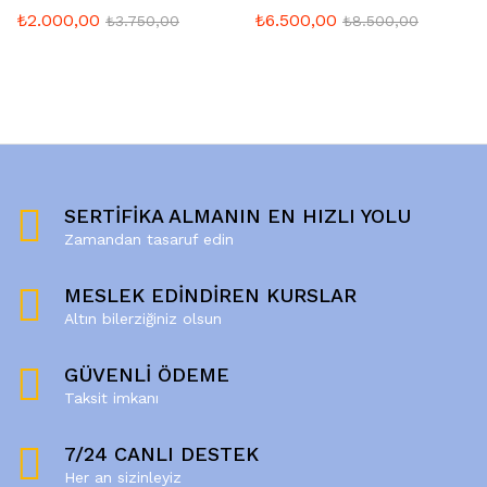
₺
2.000,00
₺
6.500,00
₺
3.750,00
₺
8.500,00
SERTİFİKA ALMANIN EN HIZLI YOLU
Zamandan tasaruf edin
MESLEK EDİNDİREN KURSLAR
Altın bilerziğiniz olsun
GÜVENLİ ÖDEME
Taksit imkanı
7/24 CANLI DESTEK
Her an sizinleyiz