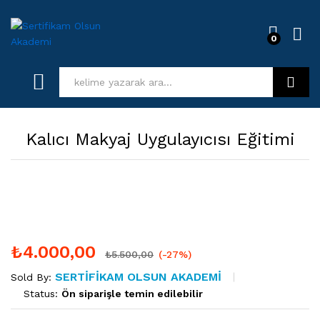
0
Log i
Kurs Ara
Kalıcı Makyaj Uygulayıcısı Eğitimi
₺
4.000,00
₺
5.500,00
(-27%)
SERTIFIKAM OLSUN AKADEMI
Sold By:
Status:
Ön siparişle temin edilebilir