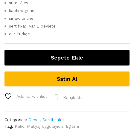
süre: 3 Ay
katılım: genel
sınav: online
sertifika: var E devlete
dil: Türkçe
Sepete Ekle
Satın Al
Add to wishlist
Karşılaştır
Categories:
Genel
,
Sertifikalar
Tag:
Kalıcı Makyaj Uygulayıcısı Eğitimi