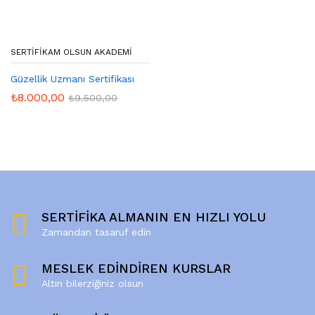
SERTIFIKAM OLSUN AKADEMI
Güzellik Uzmanı Sertifikası
₺
8.000,00
₺
9.500,00
SERTİFİKA ALMANIN EN HIZLI YOLU
Zamandan tasaruf edin
MESLEK EDİNDİREN KURSLAR
Altın bilerziğiniz olsun