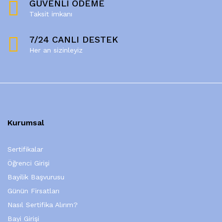
GÜVENLİ ÖDEME
Taksit imkanı
7/24 CANLI DESTEK
Her an sizinleyiz
Kurumsal
Sertifikalar
Öğrenci Girişi
Bayilik Başvurusu
Günün Firsatları
Nasıl Sertifika Alırım?
Bayi Girişi