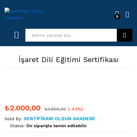
0
Log i
Kurs Ara
İşaret Dili Eğitimi Sertifikası
₺
2.000,00
₺
3.500,00
(-43%)
SERTIFIKAM OLSUN AKADEMI
Sold By:
Status:
Ön siparişle temin edilebilir