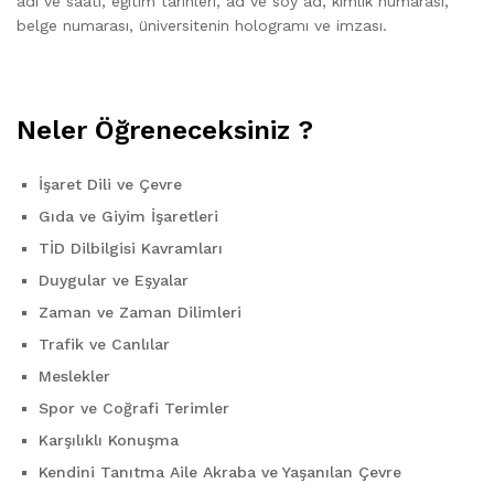
adı ve saati, eğitim tarihleri, ad ve soy ad, kimlik numarası,
belge numarası, üniversitenin hologramı ve imzası.
Neler Öğreneceksiniz ?
İşaret Dili ve Çevre
Gıda ve Giyim İşaretleri
TİD Dilbilgisi Kavramları
Duygular ve Eşyalar
Zaman ve Zaman Dilimleri
Trafik ve Canlılar
Meslekler
Spor ve Coğrafi Terimler
Karşılıklı Konuşma
Kendini Tanıtma Aile Akraba ve Yaşanılan Çevre