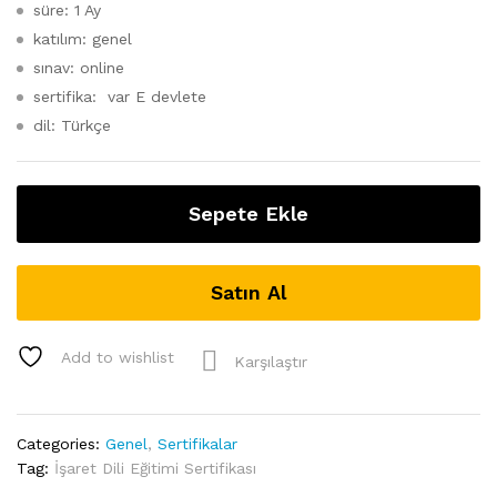
süre: 1 Ay
katılım: genel
sınav: online
sertifika: var E devlete
dil: Türkçe
Sepete Ekle
Satın Al
Add to wishlist
Karşılaştır
Categories:
Genel
,
Sertifikalar
Tag:
İşaret Dili Eğitimi Sertifikası