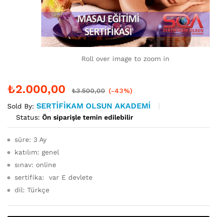
Roll over image to zoom in
₺
2.000,00
₺
3.500,00
(-43%)
SERTIFIKAM OLSUN AKADEMI
Sold By:
Status:
Ön siparişle temin edilebilir
süre: 3 Ay
katılım: genel
sınav: online
sertifika: var E devlete
dil: Türkçe