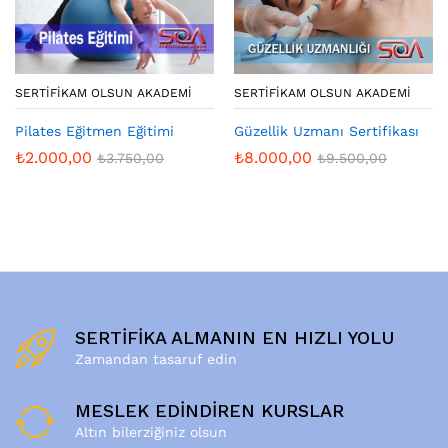
SERTIFIKAM OLSUN AKADEMI
SERTIFIKAM OLSUN AKADEMI
Pilates Eğitmen Eğitimi
Güzellik Uzmanı Sertifikası
₺
2.000,00
₺
8.000,00
₺
3.750,00
₺
9.500,00
SERTİFİKA ALMANIN EN HIZLI YOLU
Zamandan tasaruf edin
MESLEK EDİNDİREN KURSLAR
Altın bilerziğiniz olsun