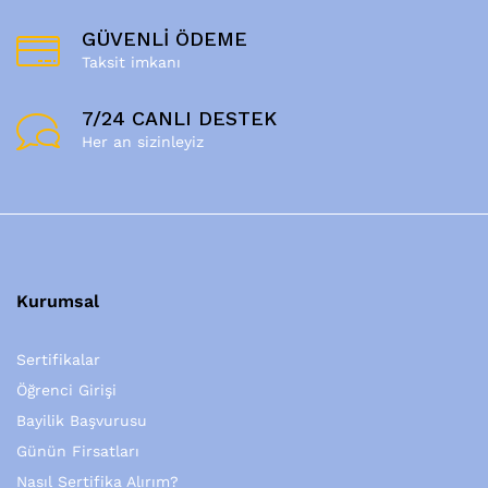
GÜVENLİ ÖDEME
Taksit imkanı
7/24 CANLI DESTEK
Her an sizinleyiz
Kurumsal
Sertifikalar
Öğrenci Girişi
Bayilik Başvurusu
Günün Firsatları
Nasıl Sertifika Alırım?