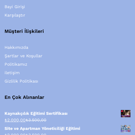
Bayi Girişi
Karşılaştır
Müşteri İlişkileri
Hakkımızda
Şartlar ve Koşullar
Politikamız
iletişim
Gizlilik Politikası
En Çok Alınanlar
Kaynakçılık Eğitimi Sertifikası
₺
2.000,00
₺
3.500,00
Site ve Apartman Yöneticiliği Eğitimi