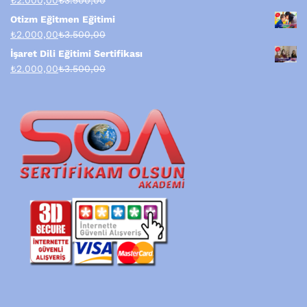
₺
2.000,00
₺
3.500,00
Otizm Eğitmen Eğitimi
₺
2.000,00
₺
3.500,00
İşaret Dili Eğitimi Sertifikası
₺
2.000,00
₺
3.500,00