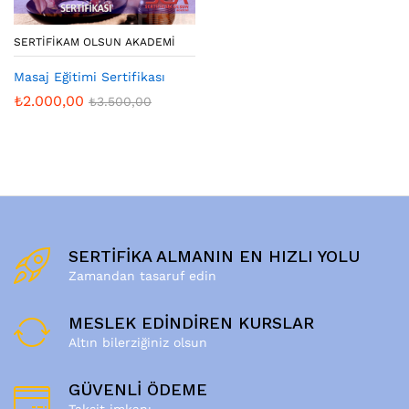
SERTIFIKAM OLSUN AKADEMI
Masaj Eğitimi Sertifikası
₺
2.000,00
₺
3.500,00
SERTİFİKA ALMANIN EN HIZLI YOLU
Zamandan tasaruf edin
MESLEK EDİNDİREN KURSLAR
Altın bilerziğiniz olsun
GÜVENLİ ÖDEME
Taksit imkanı