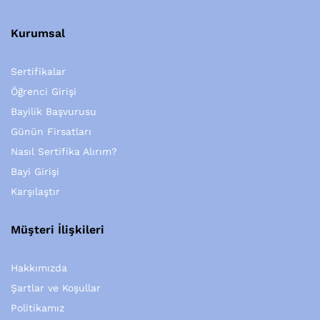
Kurumsal
Sertifikalar
Öğrenci Girişi
Bayilik Başvurusu
Günün Firsatları
Nasıl Sertifika Alırım?
Bayi Girişi
Karşılaştır
Müşteri İlişkileri
Hakkımızda
Şartlar ve Koşullar
Politikamız