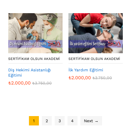
SERTIFIKAM OLSUN AKADEMI
SERTIFIKAM OLSUN AKADEMI
Diş Hekimi Asistanlığı
İlk Yardım Eğitimi
Eğitimi
₺
2.000,00
₺
3.750,00
₺
2.000,00
₺
3.750,00
1
2
3
4
Next →