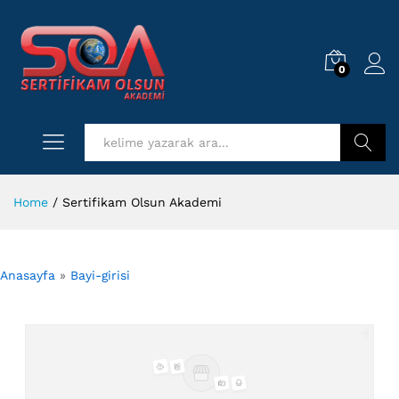
0
Log i
Kurs Ara
Home
/
Sertifikam Olsun Akademi
Anasayfa
»
Bayi-girisi