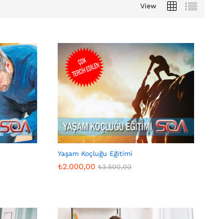
View
Yaşam Koçluğu Eğitimi
₺
2.000,00
₺
3.500,00
₺
2.000,00
₺
3.500,00