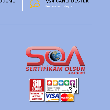
 ÖDEME
7/24 CANLI DESTEK
ı
Her an sizinleyiz