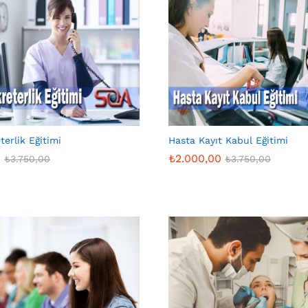
terlik Eğitimi
Hasta Kayıt Kabul Eğitimi
0
₺
2.000,00
₺
3.750,00
₺
3.750,00
0
₺
2.000,00
₺
3.750,00
₺
3.750,00