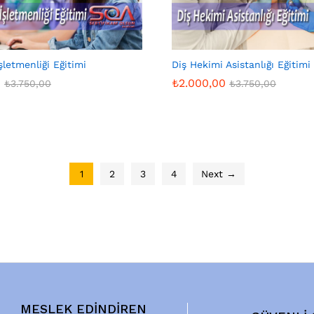
İşletmenliği Eğitimi
Diş Hekimi Asistanlığı Eğitimi
0
₺
2.000,00
₺
3.750,00
₺
3.750,00
0
₺
2.000,00
₺
3.750,00
₺
3.750,00
1
2
3
4
Next →
MESLEK EDİNDİREN