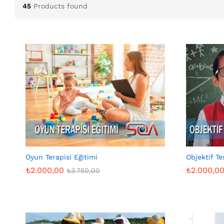
45
Products found
Oyun Terapisi Eğitimi
Objektif Te
₺
2.000,00
₺
2.000,0
₺
3.750,00
₺
2.000,00
₺
2.000,0
₺
3.750,00