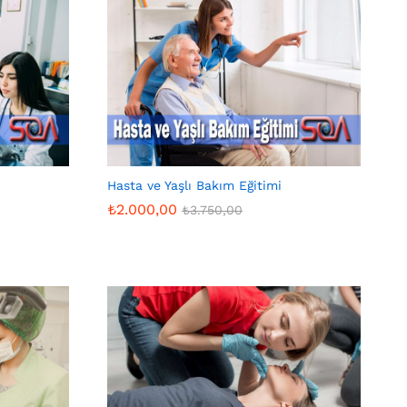
Hasta ve Yaşlı Bakım Eğitimi
₺
2.000,00
₺
3.750,00
₺
2.000,00
₺
3.750,00