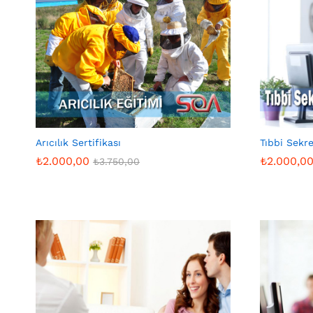
Arıcılık Sertifikası
Tıbbi Sekre
₺
2.000,00
₺
2.000,0
₺
3.750,00
₺
2.000,00
₺
2.000,0
₺
3.750,00