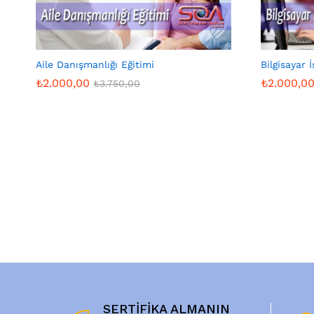
Aile Danışmanlığı Eğitimi
Bilgisayar 
₺
2.000,00
₺
2.000,0
₺
3.750,00
₺
2.000,00
₺
2.000,0
₺
3.750,00
SERTİFİKA ALMANIN