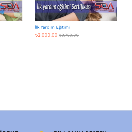
İlk Yardım Eğitimi
₺
2.000,00
₺
3.750,00
₺
2.000,00
₺
3.750,00