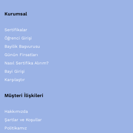
Kurumsal
Sertifikalar
Öğrenci Girişi
Bayilik Başvurusu
Günün Firsatları
Nasıl Sertifika Alırım?
Bayi Girişi
Karşılaştır
Müşteri İlişkileri
Hakkımızda
Şartlar ve Koşullar
Politikamız