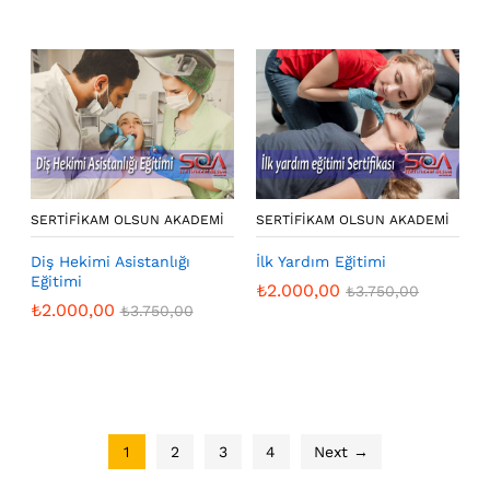
SERTIFIKAM OLSUN AKADEMI
SERTIFIKAM OLSUN AKADEMI
Diş Hekimi Asistanlığı
İlk Yardım Eğitimi
Eğitimi
₺
2.000,00
₺
3.750,00
₺
2.000,00
₺
3.750,00
1
2
3
4
Next →