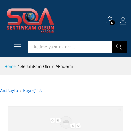
0
Log i
Kurs Ara
Home
/
Sertifikam Olsun Akademi
Anasayfa
»
Bayi-girisi