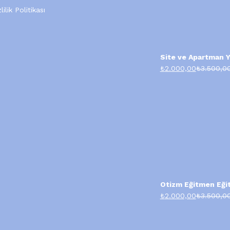
lilik Politikası
Site ve Apartman Yö
₺
2.000,00
₺
3.500,0
Otizm Eğitmen Eğit
₺
2.000,00
₺
3.500,0