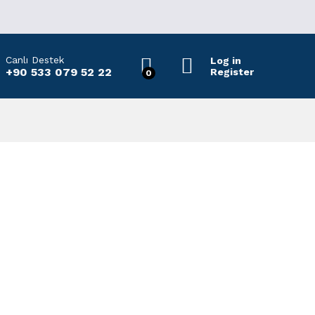
Canlı Destek
Log in
+90 533 079 52 22
Register
0