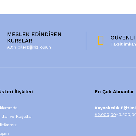
MESLEK EDİNDİREN
GÜVENLİ
KURSLAR
Taksit imkan
Altın bilerziğiniz olsun
şteri İlişkileri
En Çok Alınanlar
kkımızda
Kaynakçılık Eğitimi
₺
2.000,00
₺
3.500,0
rtlar ve Koşullar
litikamız
tişim