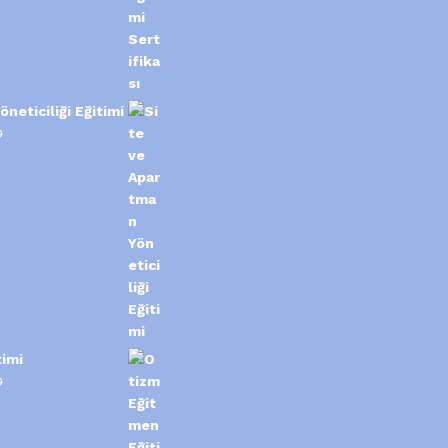
neticiliği Eğitimi
0
imi
0