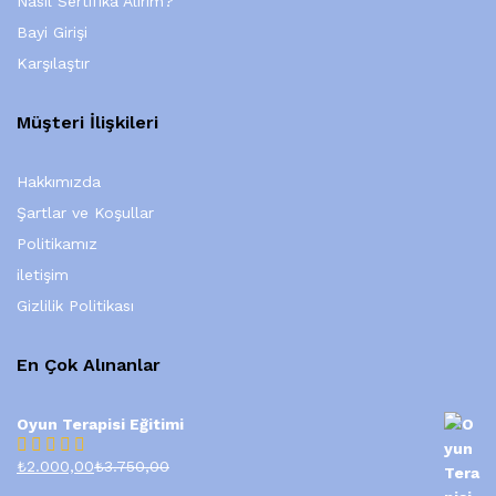
Nasıl Sertifika Alırım?
Bayi Girişi
Karşılaştır
Müşteri İlişkileri
Hakkımızda
Şartlar ve Koşullar
Politikamız
iletişim
Gizlilik Politikası
En Çok Alınanlar
Oyun Terapisi Eğitimi
₺
2.000,00
₺
3.750,00
5
üzerinden