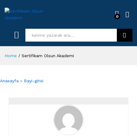
0
Log i
Kurs Ara
Home
/
Sertifikam Olsun Akademi
Anasayfa
»
Bayi-girisi