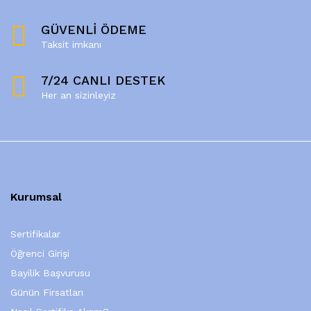
GÜVENLİ ÖDEME
Taksit imkanı
7/24 CANLI DESTEK
Her an sizinleyiz
Kurumsal
Sertifikalar
Öğrenci Girişi
Bayilik Başvurusu
Günün Firsatları