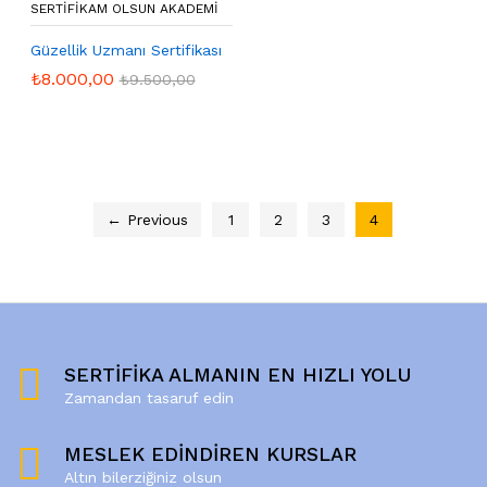
SERTIFIKAM OLSUN AKADEMI
Güzellik Uzmanı Sertifikası
₺
8.000,00
₺
9.500,00
← Previous
1
2
3
4
SERTİFİKA ALMANIN EN HIZLI YOLU
Zamandan tasaruf edin
MESLEK EDİNDİREN KURSLAR
Altın bilerziğiniz olsun