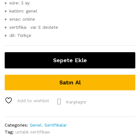
süre: 3 ay
katılım: genel
sınav: online
sertifika: var E devlete
dil: Türkçe
Sepete Ekle
Satın Al
Add to wishlist
Karşılaştır
Categories:
Genel
,
Sertifikalar
Tag:
ustalık sertifikası