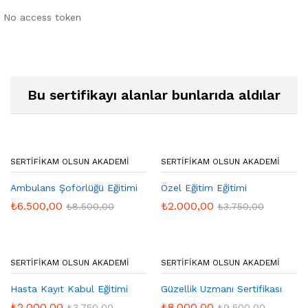
No access token
Bu sertifikayı alanlar bunlarıda aldılar
SERTIFIKAM OLSUN AKADEMI
SERTIFIKAM OLSUN AKADEMI
Ambulans Şoförlüğü Eğitimi
Özel Eğitim Eğitimi
₺
6.500,00
₺
2.000,00
₺
8.500,00
₺
3.750,00
SERTIFIKAM OLSUN AKADEMI
SERTIFIKAM OLSUN AKADEMI
Hasta Kayıt Kabul Eğitimi
Güzellik Uzmanı Sertifikası
₺
2.000,00
₺
8.000,00
₺
3.750,00
₺
9.500,00