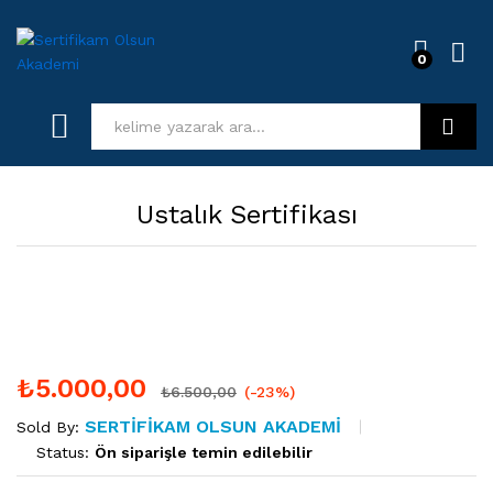
0
Log i
Kurs Ara
Ustalık Sertifikası
₺
5.000,00
₺
6.500,00
(-23%)
SERTIFIKAM OLSUN AKADEMI
Sold By:
Status:
Ön siparişle temin edilebilir