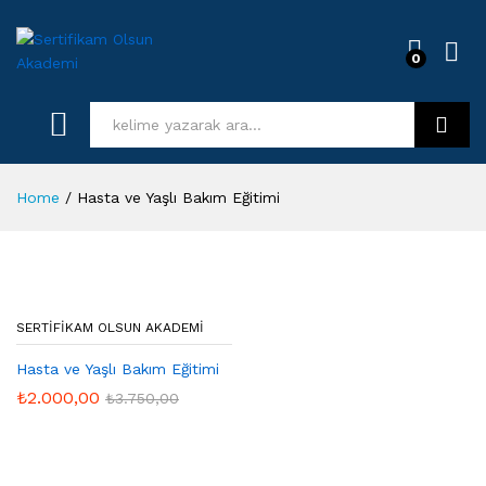
0
Log i
Kurs Ara
Home
/
Hasta ve Yaşlı Bakım Eğitimi
SERTIFIKAM OLSUN AKADEMI
Hasta ve Yaşlı Bakım Eğitimi
₺
2.000,00
₺
3.750,00