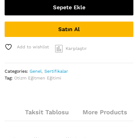
Sepete Ekle
Satın Al
Add to wishlist
Karşılaştır
Categories:
Genel
,
Sertifikalar
Tag:
Otizm Eğitmen Eğitimi
Taksit Tablosu
More Products