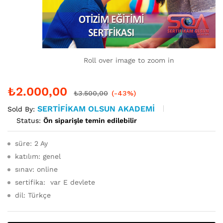
Roll over image to zoom in
₺
2.000,00
₺
3.500,00
(-43%)
SERTIFIKAM OLSUN AKADEMI
Sold By:
Status:
Ön siparişle temin edilebilir
süre: 2 Ay
katılım: genel
sınav: online
sertifika: var E devlete
dil: Türkçe