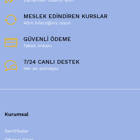
Zamandan tasaruf edin
MESLEK EDİNDİREN KURSLAR
Altın bilerziğiniz olsun
GÜVENLİ ÖDEME
Taksit imkanı
7/24 CANLI DESTEK
Her an sizinleyiz
Kurumsal
Sertifikalar
Öğrenci Girişi