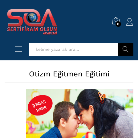
0
Log i
Kurs Ara
Otizm Eğitmen Eğitimi