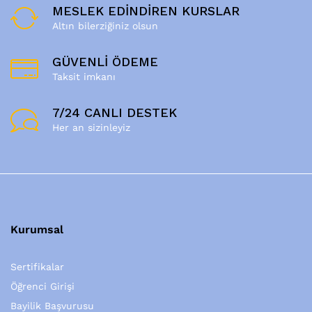
MESLEK EDİNDİREN KURSLAR
Altın bilerziğiniz olsun
GÜVENLİ ÖDEME
Taksit imkanı
7/24 CANLI DESTEK
Her an sizinleyiz
Kurumsal
Sertifikalar
Öğrenci Girişi
Bayilik Başvurusu