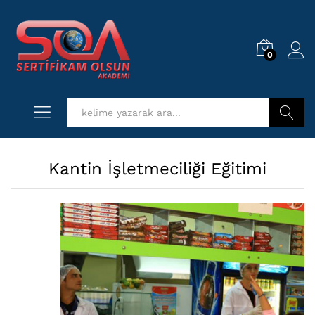
0
Log i
Kurs Ara
Kantin İşletmeciliği Eğitimi