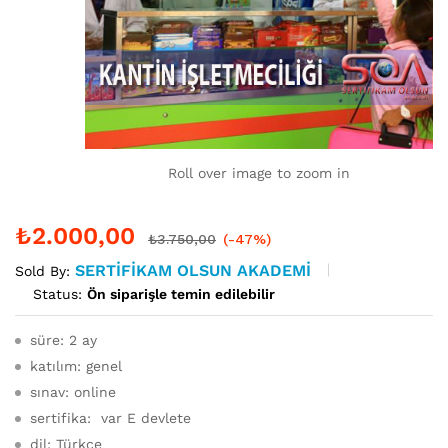
Roll over image to zoom in
₺
2.000,00
₺
3.750,00
(-47%)
SERTIFIKAM OLSUN AKADEMI
Sold By:
Status:
Ön siparişle temin edilebilir
süre: 2 ay
katılım: genel
sınav: online
sertifika: var E devlete
dil: Türkçe