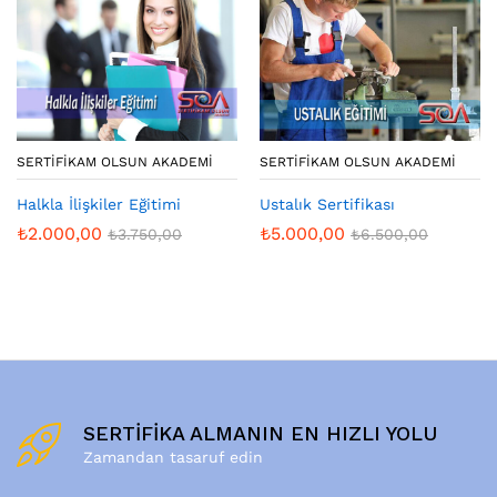
SERTIFIKAM OLSUN AKADEMI
SERTIFIKAM OLSUN AKADEMI
Halkla İlişkiler Eğitimi
Ustalık Sertifikası
₺
2.000,00
₺
5.000,00
₺
3.750,00
₺
6.500,00
SERTİFİKA ALMANIN EN HIZLI YOLU
Zamandan tasaruf edin