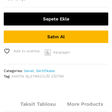
Sepete Ekle
Satın Al
Add to wishlist
Karşılaştır
Categories:
Genel
,
Sertifikalar
Tag:
KANTİN İŞLETMECİLİĞİ EĞİTİMİ
Taksit Tablosu
More Products