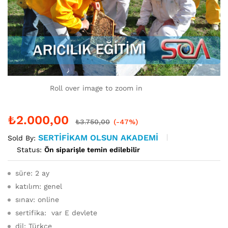
Roll over image to zoom in
₺
2.000,00
₺
3.750,00
(-47%)
SERTIFIKAM OLSUN AKADEMI
Sold By:
Status:
Ön siparişle temin edilebilir
süre: 2 ay
katılım: genel
sınav: online
sertifika: var E devlete
dil: Türkçe