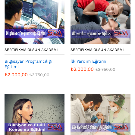
SERTIFIKAM OLSUN AKADEMI
SERTIFIKAM OLSUN AKADEMI
Bilgisayar Programcılığı
İlk Yardım Eğitimi
Eğitimi
₺
2.000,00
₺
3.750,00
₺
2.000,00
₺
3.750,00