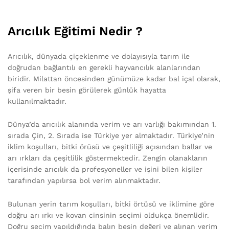
Arıcılık Eğitimi Nedir ?
Arıcılık, dünyada çiçeklenme ve dolayısıyla tarım ile
doğrudan bağlantılı en gerekli hayvancılık alanlarından
biridir. Milattan öncesinden günümüze kadar bal içal olarak,
şifa veren bir besin görülerek günlük hayatta
kullanılmaktadır.
Dünya’da arıcılık alanında verim ve arı varlığı bakımından 1.
sırada Çin, 2. Sırada ise Türkiye yer almaktadır. Türkiye’nin
iklim koşulları, bitki örüsü ve çeşitliliği açısından ballar ve
arı ırkları da çeşitlilik göstermektedir. Zengin olanakların
içerisinde arıcılık da profesyoneller ve işini bilen kişiler
tarafından yapılırsa bol verim alınmaktadır.
Bulunan yerin tarım koşulları, bitki örtüsü ve iklimine göre
doğru arı ırkı ve kovan cinsinin seçimi oldukça önemlidir.
Doğru seçim yapıldığında balın besin değeri ve alınan verim