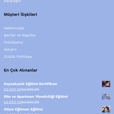
Karşılaştır
Müşteri İlişkileri
Hakkımızda
Şartlar ve Koşullar
Politikamız
iletişim
Gizlilik Politikası
En Çok Alınanlar
Kaynakçılık Eğitimi Sertifikası
₺
2.000,00
₺
3.500,00
Site ve Apartman Yöneticiliği Eğitimi
₺
2.000,00
₺
3.500,00
Otizm Eğitmen Eğitimi