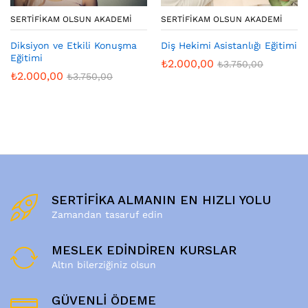
SERTIFIKAM OLSUN AKADEMI
SERTIFIKAM OLSUN AKADEMI
Diksiyon ve Etkili Konuşma
Diş Hekimi Asistanlığı Eğitimi
Eğitimi
₺
2.000,00
₺
3.750,00
₺
2.000,00
₺
3.750,00
SERTİFİKA ALMANIN EN HIZLI YOLU
Zamandan tasaruf edin
MESLEK EDİNDİREN KURSLAR
Altın bilerziğiniz olsun
GÜVENLİ ÖDEME