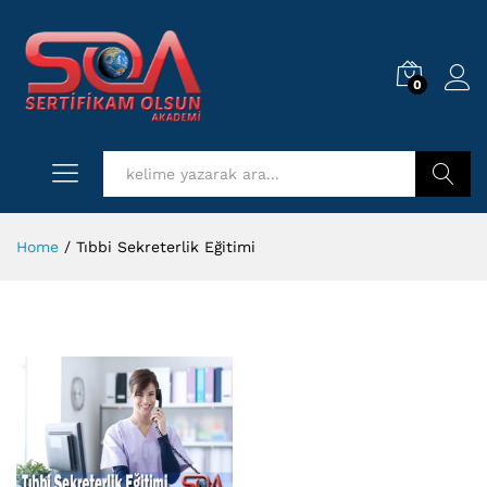
0
Log i
Kurs Ara
Home
/
Tıbbi Sekreterlik Eğitimi