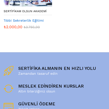
SERTIFIKAM OLSUN AKADEMI
Tıbbi Sekreterlik Eğitimi
₺
2.000,00
₺
3.750,00
SERTİFİKA ALMANIN EN HIZLI YOLU
Zamandan tasaruf edin
MESLEK EDİNDİREN KURSLAR
Altın bilerziğiniz olsun
GÜVENLİ ÖDEME
Taksit imkanı