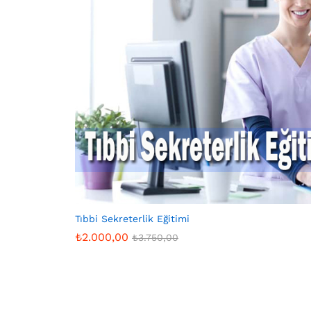
Tıbbi Sekreterlik Eğitimi
₺
2.000,00
₺
3.750,00
₺
2.000,00
₺
3.750,00