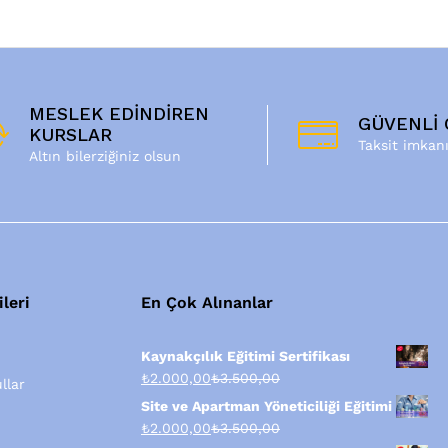
MESLEK EDİNDİREN
GÜVENLİ
KURSLAR
Taksit imkan
Altın bilerziğiniz olsun
ileri
En Çok Alınanlar
Kaynakçılık Eğitimi Sertifikası
₺
2.000,00
₺
3.500,00
llar
Site ve Apartman Yöneticiliği Eğitimi
₺
2.000,00
₺
3.500,00