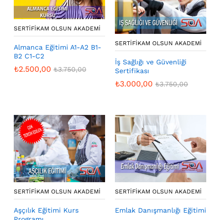
SERTIFIKAM OLSUN AKADEMI
SERTIFIKAM OLSUN AKADEMI
Almanca Eğitimi A1-A2 B1-
B2 C1-C2
İş Sağlığı ve Güvenliği
₺
2.500,00
₺
3.750,00
Sertifikası
₺
3.000,00
₺
3.750,00
SERTIFIKAM OLSUN AKADEMI
SERTIFIKAM OLSUN AKADEMI
Aşçılık Eğitimi Kurs
Emlak Danışmanlığı Eğitimi
Programı