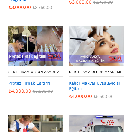
₺
3.000,00
₺
3.750,00
₺
3.000,00
₺
3.750,00
SERTIFIKAM OLSUN AKADEMI
SERTIFIKAM OLSUN AKADEMI
Protez Tırnak Eğitimi
Kalıcı Makyaj Uygulayıcısı
Eğitimi
₺
4.000,00
₺
5.500,00
₺
4.000,00
₺
5.500,00