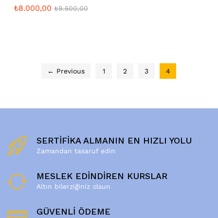
₺
8.000,00
₺
9.500,00
← Previous
1
2
3
4
SERTİFİKA ALMANIN EN HIZLI YOLU
Zamandan tasaruf edin
MESLEK EDİNDİREN KURSLAR
Altın bilerziğiniz olsun
GÜVENLİ ÖDEME