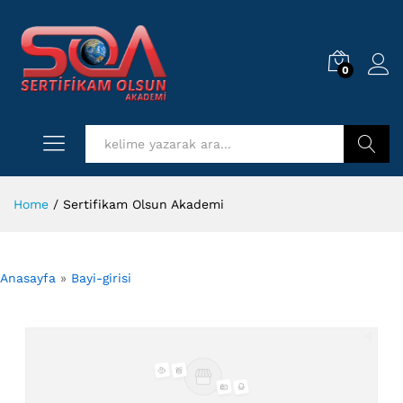
0
Log i
Kurs Ara
Home
/
Sertifikam Olsun Akademi
Anasayfa
»
Bayi-girisi