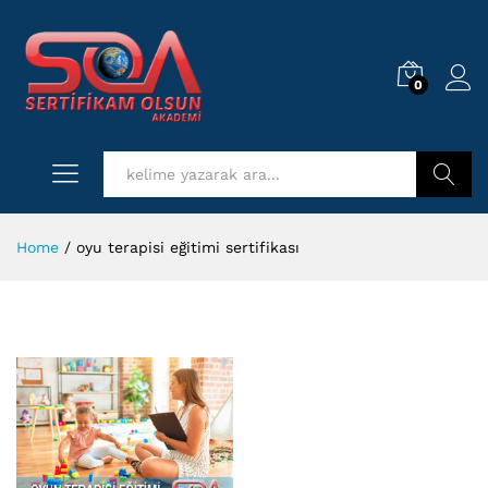
0
Log i
Kurs Ara
Home
/
oyu terapisi eğitimi sertifikası