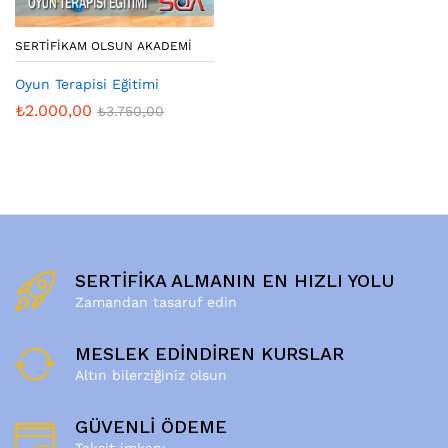
SERTIFIKAM OLSUN AKADEMI
Oyun Terapisi Eğitimi
₺
2.000,00
₺
3.750,00
SERTİFİKA ALMANIN EN HIZLI YOLU
Zamandan tasaruf edin
MESLEK EDİNDİREN KURSLAR
Altın bilerziğiniz olsun
GÜVENLİ ÖDEME
Taksit imkanı