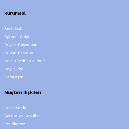
Kurumsal
Sertifikalar
Öğrenci Girişi
Bayilik Başvurusu
Günün Firsatları
Nasıl Sertifika Alırım?
Bayi Girişi
Karşılaştır
Müşteri İlişkileri
Hakkımızda
Şartlar ve Koşullar
Politikamız