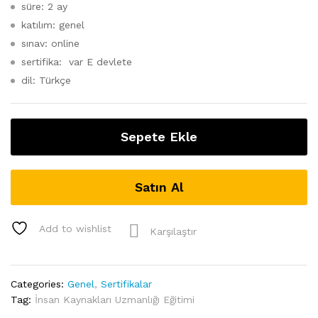
süre: 2 ay
katılım: genel
sınav: online
sertifika: var E devlete
dil: Türkçe
Sepete Ekle
Satın Al
Add to wishlist
Karşılaştır
Categories:
Genel
,
Sertifikalar
Tag:
İnsan Kaynakları Uzmanlığı Eğitimi