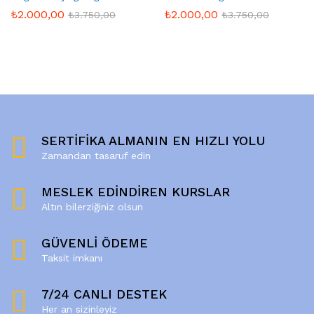
₺
2.000,00
₺
2.000,00
₺
3.750,00
₺
3.750,00
SERTİFİKA ALMANIN EN HIZLI YOLU
Zamandan tasaruf edin
MESLEK EDİNDİREN KURSLAR
Altın bilerziğiniz olsun
GÜVENLİ ÖDEME
Taksit imkanı
7/24 CANLI DESTEK
Her an sizinleyiz