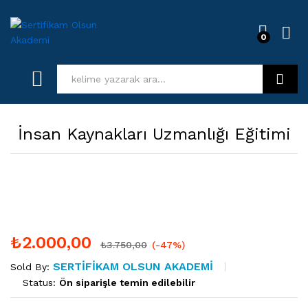
0
Log i
Kurs Ara
İnsan Kaynakları Uzmanlığı Eğitimi
₺
2.000,00
₺
3.750,00
(-47%)
SERTIFIKAM OLSUN AKADEMI
Sold By:
Status:
Ön siparişle temin edilebilir