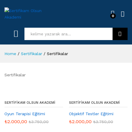
0
Log i
Kurs Ara
Home
/
Sertifikalar
/
Sertifikalar
Sertifikalar
SERTIFIKAM OLSUN AKADEMI
SERTIFIKAM OLSUN AKADEMI
Oyun Terapisi Eğitimi
Objektif Testler Eğitimi
₺
2.000,00
₺
2.000,00
₺
3.750,00
₺
3.750,00