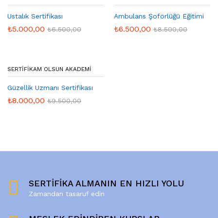
Ustalık Sertifikası
Ambulans Şoförlüğü Eğitimi
₺
5.000,00
₺
6.500,00
₺
6.500,00
₺
8.500,00
SERTIFIKAM OLSUN AKADEMI
Güzellik Uzmanı Sertifikası
₺
8.000,00
₺
9.500,00
SERTİFİKA ALMANIN EN HIZLI YOLU
Zamandan tasaruf edin