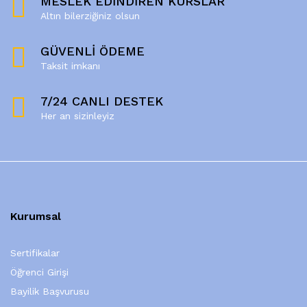
MESLEK EDİNDİREN KURSLAR
Altın bilerziğiniz olsun
GÜVENLİ ÖDEME
Taksit imkanı
7/24 CANLI DESTEK
Her an sizinleyiz
Kurumsal
Sertifikalar
Öğrenci Girişi
Bayilik Başvurusu