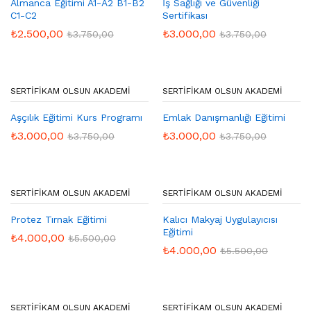
Almanca Eğitimi A1-A2 B1-B2
İş Sağlığı ve Güvenliği
C1-C2
Sertifikası
₺
2.500,00
₺
3.000,00
₺
3.750,00
₺
3.750,00
SERTIFIKAM OLSUN AKADEMI
SERTIFIKAM OLSUN AKADEMI
Aşçılık Eğitimi Kurs Programı
Emlak Danışmanlığı Eğitimi
₺
3.000,00
₺
3.000,00
₺
3.750,00
₺
3.750,00
SERTIFIKAM OLSUN AKADEMI
SERTIFIKAM OLSUN AKADEMI
Protez Tırnak Eğitimi
Kalıcı Makyaj Uygulayıcısı
Eğitimi
₺
4.000,00
₺
5.500,00
₺
4.000,00
₺
5.500,00
SERTIFIKAM OLSUN AKADEMI
SERTIFIKAM OLSUN AKADEMI