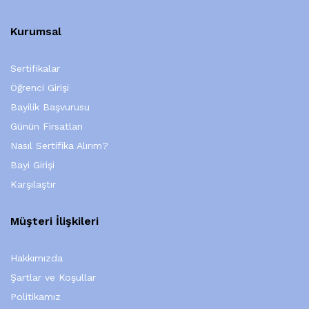
Kurumsal
Sertifikalar
Öğrenci Girişi
Bayilik Başvurusu
Günün Firsatları
Nasıl Sertifika Alırım?
Bayi Girişi
Karşılaştır
Müşteri İlişkileri
Hakkımızda
Şartlar ve Koşullar
Politikamız