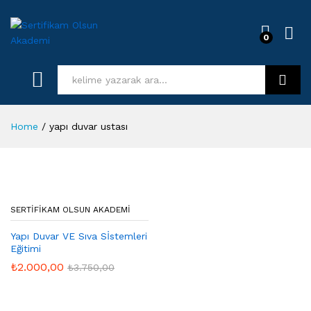
0
Log i
Kurs Ara
Home
/
yapı duvar ustası
SERTIFIKAM OLSUN AKADEMI
Yapı Duvar VE Sıva Sİstemleri
Eğitimi
₺
2.000,00
₺
3.750,00