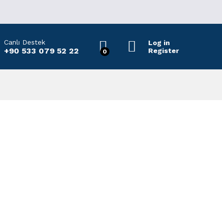
Canlı Destek
Log in
+90 533 079 52 22
Register
0