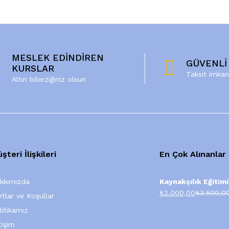
MESLEK EDİNDİREN
GÜVENLİ
KURSLAR
Taksit imkan
Altın bilerziğiniz olsun
şteri İlişkileri
En Çok Alınanlar
kkımızda
Kaynakçılık Eğitimi
₺
2.000,00
₺
3.500,0
rtlar ve Koşullar
litikamız
tişim