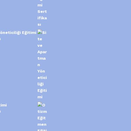
neticiliği Eğitimi
0
imi
0