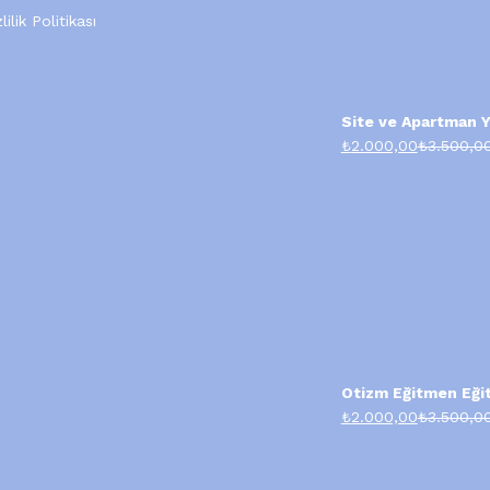
lilik Politikası
Site ve Apartman Yö
₺
2.000,00
₺
3.500,0
Otizm Eğitmen Eğit
₺
2.000,00
₺
3.500,0