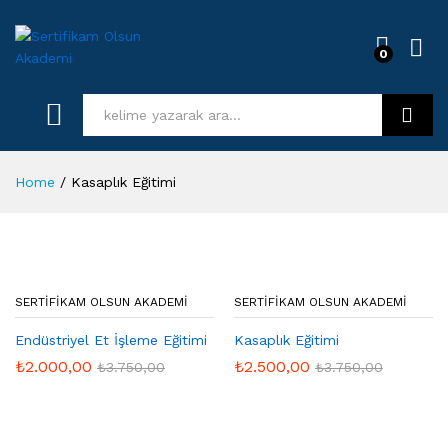
0
Log i
Kurs Ara
Home
/
Kasaplık Eğitimi
SERTIFIKAM OLSUN AKADEMI
SERTIFIKAM OLSUN AKADEMI
Endüstriyel Et İşleme Eğitimi
Kasaplık Eğitimi
₺
2.000,00
₺
2.500,00
₺
3.750,00
₺
3.750,00