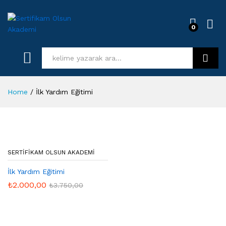
0
Log i
Kurs Ara
Home
/
İlk Yardım Eğitimi
SERTIFIKAM OLSUN AKADEMI
İlk Yardım Eğitimi
₺
2.000,00
₺
3.750,00